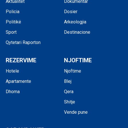
Aktualitet
Dokumentar
Policia
Dosier
Politikë
Arkeologjia
Sport
Destinacione
Qytetari Raporton
REZERVIME
NJOFTIME
Hotele
Njoftime
Apartamente
Blej
Dhoma
Qera
Shitje
Vende pune