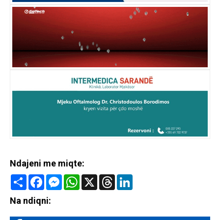
Ndajeni me miqte:
Share
Facebook
Messenger
WhatsApp
X
Threads
LinkedIn
Na ndiqni: