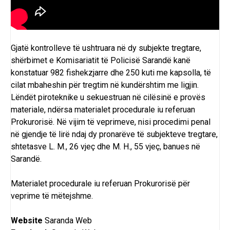
Gjatë kontrolleve të ushtruara në dy subjekte tregtare,
shërbimet e Komisariatit të Policisë Sarandë kanë
konstatuar 982 fishekzjarre dhe 250 kuti me kapsolla, të
cilat mbaheshin për tregtim në kundërshtim me ligjin.
Lëndët piroteknike u sekuestruan në cilësinë e provës
materiale, ndërsa materialet procedurale iu referuan
Prokurorisë. Në vijim të veprimeve, nisi procedimi penal
në gjendje të lirë ndaj dy pronarëve të subjekteve tregtare,
shtetasve L. M., 26 vjeç dhe M. H., 55 vjeç, banues në
Sarandë.
Materialet procedurale iu referuan Prokurorisë për
veprime të mëtejshme.
Website
Saranda Web