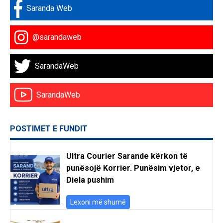
Saranda Web
@sarandaweb
SarandaWeb
SarandaWeb
POSTIMET E FUNDIT
Ultra Courier Sarande kërkon të
punësojë Korrier. Punësim vjetor, e
Diela pushim
Lexoni më shumë