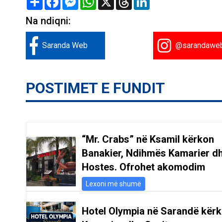
Na ndiqni:
Saranda Web
@sarandawe
POSTIMET E FUNDIT
“Mr. Crabs” në Ksamil kërkon
Banakier, Ndihmës Kamarier d
Hostes. Ofrohet akomodim
Lexoni më shumë
Hotel Olympia në Sarandë kër