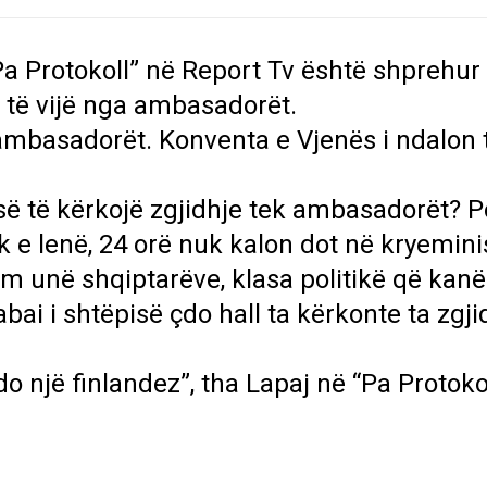
“Pa Protokoll” në Report Tv është shprehur
t të vijë nga ambasadorët.
 ambasadorët. Konventa e Vjenës i ndalon 
së të kërkojë zgjidhje tek ambasadorët? P
 e lenë, 24 orë nuk kalon dot në kryeminis
m unë shqiptarëve, klasa politikë që kanë
bai i shtëpisë çdo hall ta kërkonte ta zgji
një finlandez”, tha Lapaj në “Pa Protoko