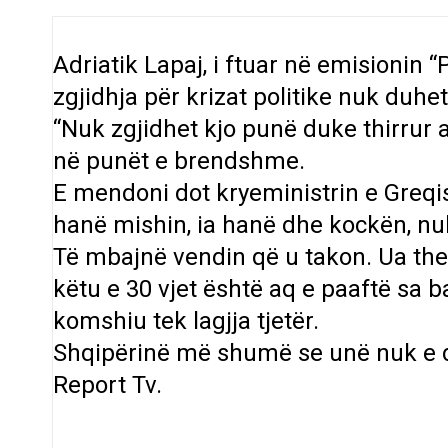
Adriatik Lapaj, i ftuar në emisionin 
zgjidhja për krizat politike nuk duhe
“Nuk zgjidhet kjo punë duke thirrur
në punët e brendshme.
E mendoni dot kryeministrin e Greqi
hanë mishin, ia hanë dhe kockën, nuk
Të mbajnë vendin që u takon. Ua the
këtu e 30 vjet është aq e paaftë sa ba
komshiu tek lagjja tjetër.
Shqipërinë më shumë se unë nuk e do 
Report Tv.