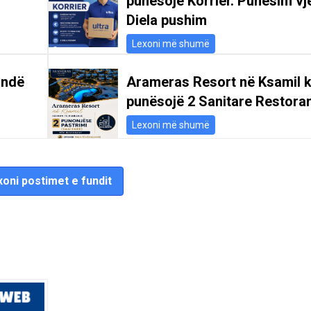
punësojë Korrier. Punësim vje
Diela pushim
Lexoni më shumë
andë
Arameras Resort në Ksamil k
punësojë 2 Sanitare Restoran
Lexoni më shumë
oni postimet e fundit