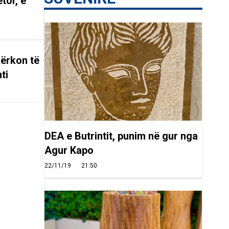
tor, e
ërkon të
ti
DEA e Butrintit, punim në gur nga
Agur Kapo
22/11/19
21:50