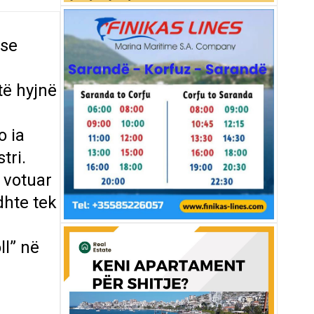
 se
të hyjnë
o ia
tri.
 votuar
dhte tek
ll” në