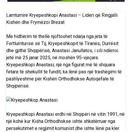
Lamtumirë Kryepeshkopi Anastasi – Lideri që Ringjalli
Kishën dhe Frymëzoi Brezat
Me hidhërim të thellë njoftoohet ndarja nga jeta të
Fortlumturisë së Tij, Kryepeshkopit të Tiranës, Durrësit
dhe gjithë Shqipërisë, Anastasi Janullatos, i cili ndërroi
jetë më 25 janar 2025, në moshën 95-vjeçare.
Kryepeshkopi Anastasi, një nga figurat më të shquara
fetare të shekullit të fundit, ka lënë pas një trashëgimi të
pashlyeshme për Kishën Orthodhokse Autoqefale të
Shqipërisë.
Kryepeshkopi Anastasi erdhi në Shqipëri në vitin 1991, në
një kohë kur Kisha Orthodhokse ishte shkatërruar nga
persekutimet e regjimit komunist dhe ishte lënë pa kler