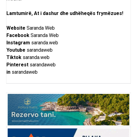
Lamtumirë, At i dashur dhe udhëheqës frymëzues!
Website
Saranda Web
Facebook
Saranda Web
Instagram
saranda.web
Youtube
sarandaweb
Tiktok
saranda.web
Pinterest
sarandaweb
in
sarandaweb