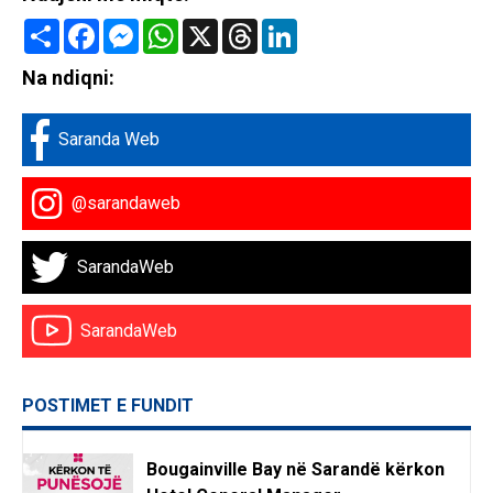
Share
Facebook
Messenger
WhatsApp
X
Threads
LinkedIn
Na ndiqni:
Saranda Web
@sarandaweb
SarandaWeb
SarandaWeb
POSTIMET E FUNDIT
Bougainville Bay në Sarandë kërkon