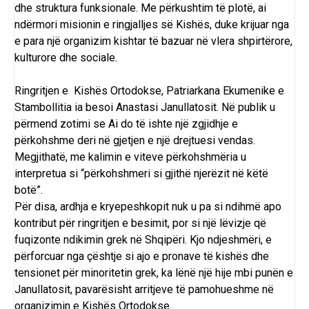
dhe struktura funksionale. Me përkushtim të plotë, ai
ndërmori misionin e ringjalljes së Kishës, duke krijuar nga
e para një organizim kishtar të bazuar në vlera shpirtërore,
kulturore dhe sociale.
Ringritjen e Kishës Ortodokse, Patriarkana Ekumenike e
Stambollitia ia besoi Anastasi Janullatosit. Në publik u
përmend zotimi se Ai do të ishte një zgjidhje e
përkohshme deri në gjetjen e një drejtuesi vendas.
Megjithatë, me kalimin e viteve përkohshmëria u
interpretua si “përkohshmeri si gjithë njerëzit në këtë
botë”.
Për disa, ardhja e kryepeshkopit nuk u pa si ndihmë apo
kontribut për ringritjen e besimit, por si një lëvizje që
fuqizonte ndikimin grek në Shqipëri. Kjo ndjeshmëri, e
përforcuar nga çështje si ajo e pronave të kishës dhe
tensionet për minoritetin grek, ka lënë një hije mbi punën e
Janullatosit, pavarësisht arritjeve të pamohueshme në
organizimin e Kishës Ortodokse.