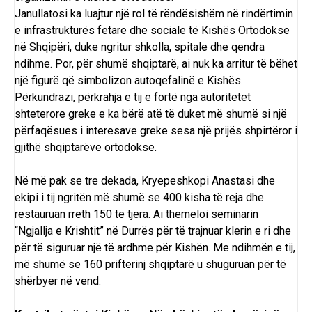
Janullatosi ka luajtur një rol të rëndësishëm në rindërtimin
e infrastrukturës fetare dhe sociale të Kishës Ortodokse
në Shqipëri, duke ngritur shkolla, spitale dhe qendra
ndihme. Por, për shumë shqiptarë, ai nuk ka arritur të bëhet
një figurë që simbolizon autoqefalinë e Kishës.
Përkundrazi, përkrahja e tij e fortë nga autoritetet
shteterore greke e ka bërë atë të duket më shumë si një
përfaqësues i interesave greke sesa një prijës shpirtëror i
gjithë shqiptarëve ortodoksë.
Në më pak se tre dekada, Kryepeshkopi Anastasi dhe
ekipi i tij ngritën më shumë se 400 kisha të reja dhe
restauruan rreth 150 të tjera. Ai themeloi seminarin
“Ngjallja e Krishtit” në Durrës për të trajnuar klerin e ri dhe
për të siguruar një të ardhme për Kishën. Me ndihmën e tij,
më shumë se 160 priftërinj shqiptarë u shuguruan për të
shërbyer në vend.