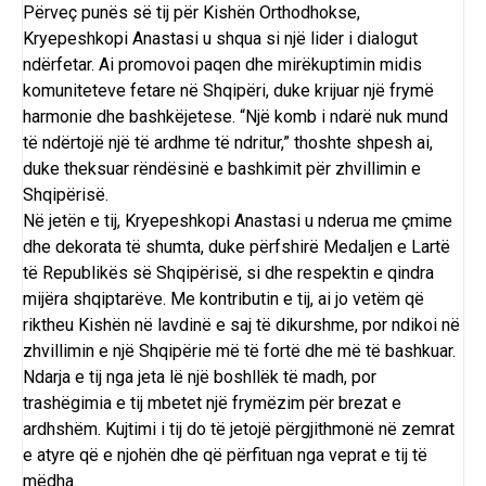
Përveç punës së tij për Kishën Orthodhokse,
Kryepeshkopi Anastasi u shqua si një lider i dialogut
ndërfetar. Ai promovoi paqen dhe mirëkuptimin midis
komuniteteve fetare në Shqipëri, duke krijuar një frymë
harmonie dhe bashkëjetese. “Një komb i ndarë nuk mund
të ndërtojë një të ardhme të ndritur,” thoshte shpesh ai,
duke theksuar rëndësinë e bashkimit për zhvillimin e
Shqipërisë.
Në jetën e tij, Kryepeshkopi Anastasi u nderua me çmime
dhe dekorata të shumta, duke përfshirë Medaljen e Lartë
të Republikës së Shqipërisë, si dhe respektin e qindra
mijëra shqiptarëve. Me kontributin e tij, ai jo vetëm që
riktheu Kishën në lavdinë e saj të dikurshme, por ndikoi në
zhvillimin e një Shqipërie më të fortë dhe më të bashkuar.
Ndarja e tij nga jeta lë një boshllëk të madh, por
trashëgimia e tij mbetet një frymëzim për brezat e
ardhshëm. Kujtimi i tij do të jetojë përgjithmonë në zemrat
e atyre që e njohën dhe që përfituan nga veprat e tij të
mëdha.