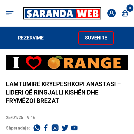
0
REZERVIME
SUVENIRE
LAMTUMIRË KRYEPESHKOPI ANASTASI –
LIDERI QË RINGJALLI KISHËN DHE
FRYMËZOI BREZAT
25/01/25
9:16
Shperndaje: