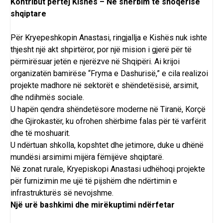
Kontribut përtej Kishës – Në shërbim të shoqërisë
shqiptare
Për Kryepeshkopin Anastasi, ringjallja e Kishës nuk ishte
thjesht një akt shpirtëror, por një mision i gjerë për të
përmirësuar jetën e njerëzve në Shqipëri. Ai krijoi
organizatën bamirëse “Fryma e Dashurisë,” e cila realizoi
projekte madhore në sektorët e shëndetësisë, arsimit,
dhe ndihmës sociale.
U hapën qendra shëndetësore moderne në Tiranë, Korçë
dhe Gjirokastër, ku ofrohen shërbime falas për të varfërit
dhe të moshuarit.
U ndërtuan shkolla, kopshtet dhe jetimore, duke u dhënë
mundësi arsimimi mijëra fëmijëve shqiptarë.
Në zonat rurale, Kryepiskopi Anastasi udhëhoqi projekte
për furnizimin me ujë të pijshëm dhe ndërtimin e
infrastrukturës së nevojshme.
Një urë bashkimi dhe mirëkuptimi ndërfetar