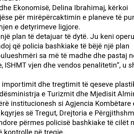
 dhe Ekonomisë, Delina Ibrahimaj, kërkoi
gjëse për mirëpërcaktimin e planeve të p
jen e detyrimeve ligjore.
një plan të detajuar të dytë. Ju keni ope
doj që policia bashkiake të bëjë një plan
bulueshmëri sa më të madhe dhe pastaj n
, ISHMT vjen dhe vendos penalitetin”, u 
 importimit dhe tregtimit të qeseve plasti
ësministrja e Turizmit dhe Mjedisit Almi
ërë institucionesh si Agjencia Kombëtare 
bikqyrjes së Tregut, Drejtoria e Përgjithsh
ndore përmes policisë bashkiake të cilët
 kontrolle në tregje.