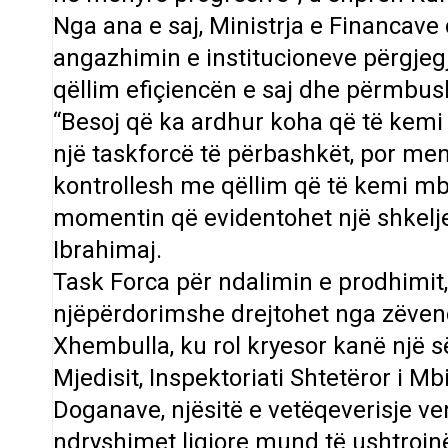
Nga ana e saj, Ministrja e Financave
angazhimin e institucioneve përgje
qëllim efiçiencën e saj dhe përmbush
“Besoj që ka ardhur koha që të kemi 
një taskforcë të përbashkët, por men
kontrollesh me qëllim që të kemi m
momentin që evidentohet një shkelje
Ibrahimaj.
Task Forca për ndalimin e prodhimit,
njëpërdorimshe drejtohet nga zëvend
Xhembulla, ku rol kryesor kanë një s
Mjedisit, Inspektoriati Shtetëror i M
Doganave, njësitë e vetëqeverisje ve
ndryshimet ligjore mund të ushtrojnë