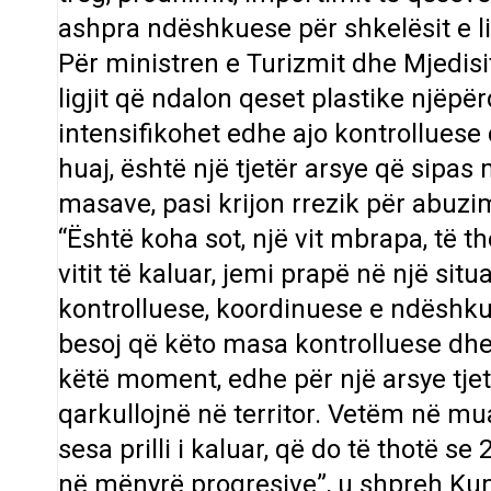
ashpra ndëshkuese për shkelësit e lig
Për ministren e Turizmit dhe Mjedisit
ligjit që ndalon qeset plastike njëp
intensifikohet edhe ajo kontrolluese 
huaj, është një tjetër arsye që sipas
masave, pasi krijon rrezik për abuzime
“Është koha sot, një vit mbrapa, të th
vitit të kaluar, jemi prapë në një sit
kontrolluese, koordinuese e ndëshkue
besoj që këto masa kontrolluese dhe
këtë moment, edhe për një arsye tjet
qarkullojnë në territor. Vetëm në mu
sesa prilli i kaluar, që do të thotë 
në mënyrë progresive”, u shpreh Ku