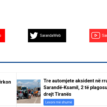
b
SarandaWeb
Sa
Tre automjete aksident në r
ërkon
Sarandë-Ksamil, 2 të plagosu
drejt Tiranës
Lexoni më shumë