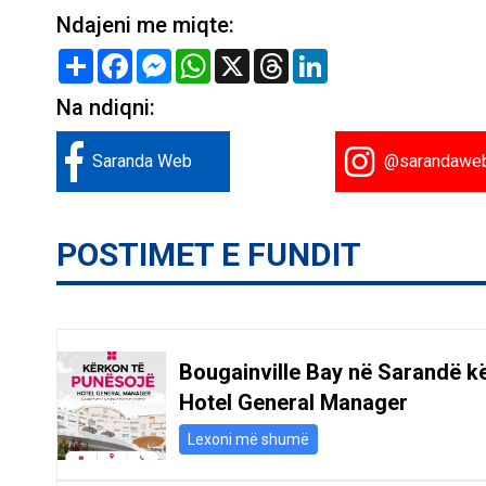
Ndajeni me miqte:
Share
Facebook
Messenger
WhatsApp
X
Threads
LinkedIn
Na ndiqni:
Saranda Web
@sarandawe
POSTIMET E FUNDIT
Bougainville Bay në Sarandë k
Hotel General Manager
Lexoni më shumë