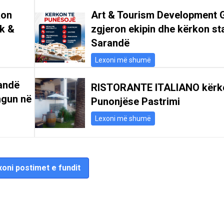
kon
Art & Tourism Development 
ik &
zgjeron ekipin dhe kërkon st
Sarandë
Lexoni më shumë
andë
RISTORANTE ITALIANO kërk
ngun në
Punonjëse Pastrimi
Lexoni më shumë
oni postimet e fundit