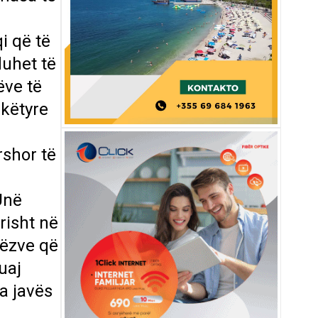
i që të
duhet të
ëve të
 këtyre
rshor të
Unë
risht në
rëzve që
uaj
da javës