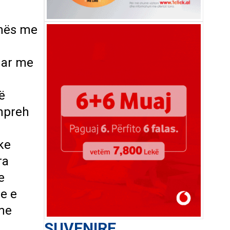
unës me
ruar me
ë
shpreh
ke
ra
e
me e
 me
SUVENIRE