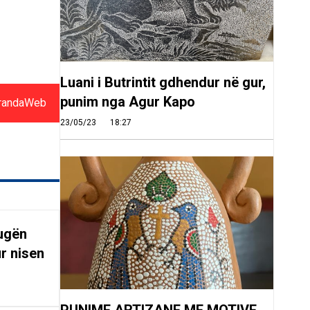
Luani i Butrintit gdhendur në gur,
punim nga Agur Kapo
randaWeb
23/05/23
18:27
rugën
r nisen
PUNIME ARTIZANE ME MOTIVE