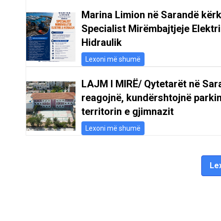
Marina Limion në Sarandë kër
Specialist Mirëmbajtjeje Elektr
Hidraulik
Lexoni më shumë
LAJM I MIRË/ Qytetarët në Sar
reagojnë, kundërshtojnë parki
territorin e gjimnazit
Lexoni më shumë
Lex