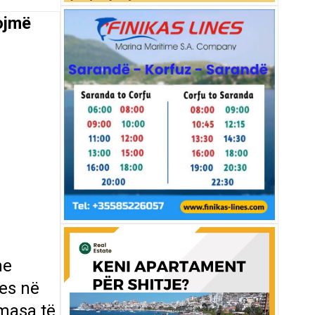
ojmë
he
es në
 masa të