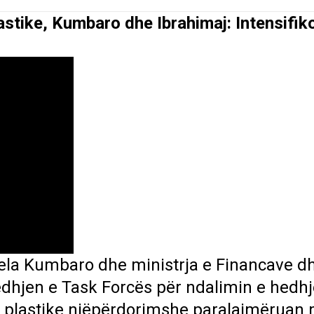
astike, Kumbaro dhe Ibrahimaj: Intensifik
irela Kumbaro dhe ministrja e Financave d
dhjen e Task Forcës për ndalimin e hedhj
ve plastike njëpërdorimshe paralajmëruan