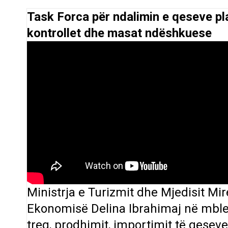
Task Forca për ndalimin e qeseve pl
kontrollet dhe masat ndëshkuese
Ministrja e Turizmit dhe Mjedisit M
Ekonomisë Delina Ibrahimaj në mble
treg, prodhimit, importimit të qese