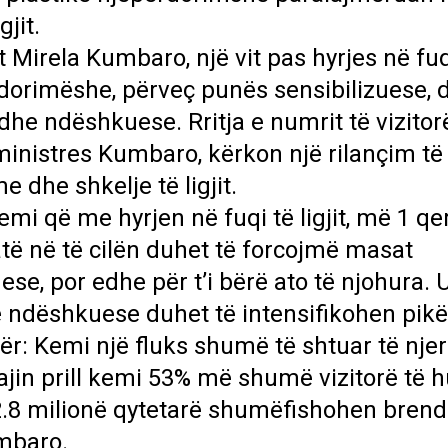
jit.
 Mirela Kumbaro, një vit pas hyrjes në fuq
ërdorimëshe, përveç punës sensibilizuese, 
dhe ndëshkuese. Rritja e numrit të vizitor
 ministres Kumbaro, kërkon një rilançim të
 dhe shkelje të ligjit.
emi që me hyrjen në fuqi të ligjit, më 1 qe
uatë në të cilën duhet të forcojmë masat
se, por edhe për t’i bërë ato të njohura. 
 ndëshkuese duhet të intensifikohen pikë
ër: Kemi një fluks shumë të shtuar të nje
ajin prill kemi 53% më shumë vizitorë të h
se 2.8 milionë qytetarë shumëfishohen bren
mbaro.