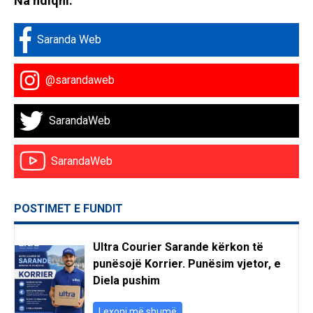
Na ndiqni:
Saranda Web
@sarandaweb
SarandaWeb
SarandaWeb
POSTIMET E FUNDIT
Ultra Courier Sarande kërkon të
punësojë Korrier. Punësim vjetor, e
Diela pushim
Lexoni më shumë