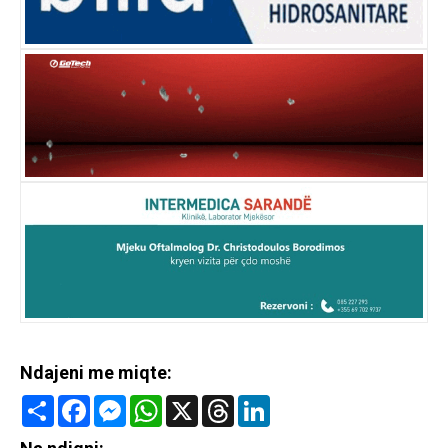
Ndajeni me miqte:
Share
Facebook
Messenger
WhatsApp
X
Threads
LinkedIn