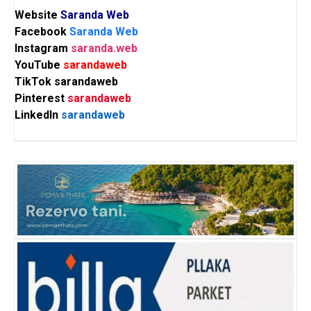
Website
Saranda Web
Facebook
Saranda Web
Instagram
saranda.web
YouTube
sarandaweb
TikTok
sarandaweb
Pinterest
sarandaweb
LinkedIn
sarandaweb