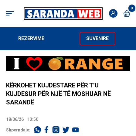
0
REZERVIME
SUVENIRE
KËRKOHET KUJDESTARE PËR T’U
KUJDESUR PËR NJË TË MOSHUAR NË
SARANDË
18/06/26
13:50
Shperndaje: