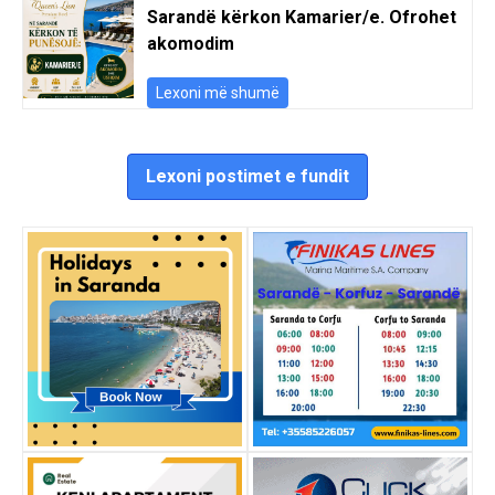
Sarandë kërkon Kamarier/e. Ofrohet
akomodim
Lexoni më shumë
Lexoni postimet e fundit