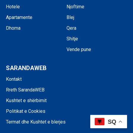
Hotele
Njoftime
Apartamente
Blej
Dhoma
Qera
Shitje
Vende pune
SARANDAWEB
Kontakt
Rreth SarandaWEB
Kushtet e shërbimit
Politikat e Cookies
SQ
Termat dhe Kushtet e blerjes