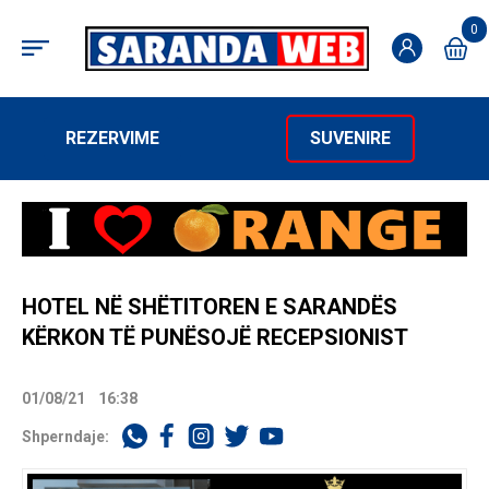
0
REZERVIME
SUVENIRE
HOTEL NË SHËTITOREN E SARANDËS
KËRKON TË PUNËSOJË RECEPSIONIST
01/08/21
16:38
Shperndaje: