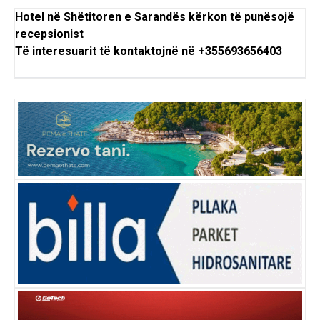
Hotel në Shëtitoren e Sarandës kërkon të punësojë
recepsionist
Të interesuarit të kontaktojnë në +355693656403