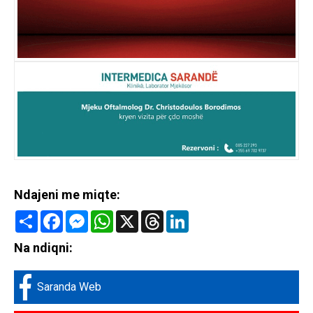
Ndajeni me miqte:
Share
Facebook
Messenger
WhatsApp
X
Threads
LinkedIn
Na ndiqni:
Saranda Web