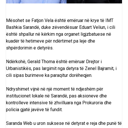
Mësohet se Fatjon Vela është emëruar në krye të IMT
Bashkia Sarandë
, duke zëvendësuar Eduart Veliun, i cili
është shpallur në kërkim nga organet ligjzbatuese në
kuadër të hetimeve për ndërtimet pa leje dhe
shpërdorimin e detyrës.
Ndërkohë, Gerald Thoma është emëruar Drejtor i
Urbanistikës, pas largimit nga detyra të Zenel Bajramit, i
cili sipas burimeve ka paraqitur dorëheqjen.
Ndryshimet vijnë në një moment të ndjeshëm për
institucionet lokale në Sarandë, pas aksioneve dhe
kontrolleve intensive të zhvilluara nga Prokuroria dhe
policia gjatë javëve të fundit.
Saranda Web
u uron suksese në detyrat e reja dhe punë të