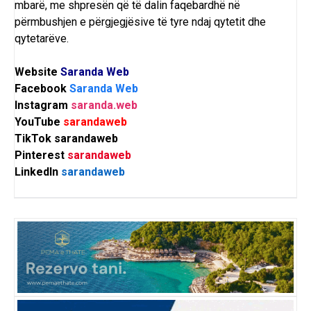
mbarë, me shpresën që të dalin faqebardhë në
përmbushjen e përgjegjësive të tyre ndaj qytetit dhe
qytetarëve.
Website
Saranda Web
Facebook
Saranda Web
Instagram
saranda.web
YouTube
sarandaweb
TikTok
sarandaweb
Pinterest
sarandaweb
LinkedIn
sarandaweb