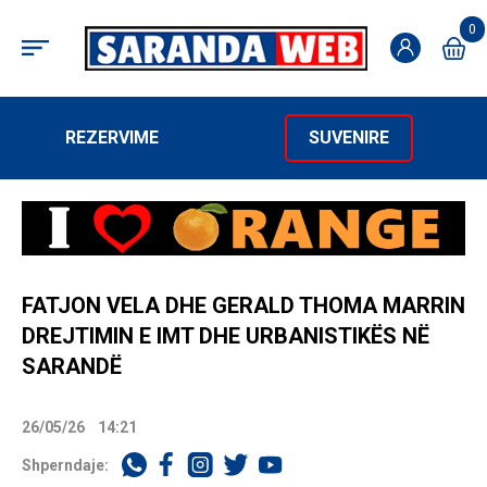
0
REZERVIME
SUVENIRE
FATJON VELA DHE GERALD THOMA MARRIN
DREJTIMIN E IMT DHE URBANISTIKËS NË
SARANDË
26/05/26
14:21
Shperndaje: