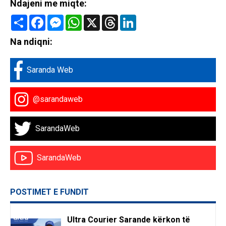
Ndajeni me miqte:
Share
Facebook
Messenger
WhatsApp
X
Threads
LinkedIn
Na ndiqni:
Saranda Web
@sarandaweb
SarandaWeb
SarandaWeb
POSTIMET E FUNDIT
Ultra Courier Sarande kërkon të