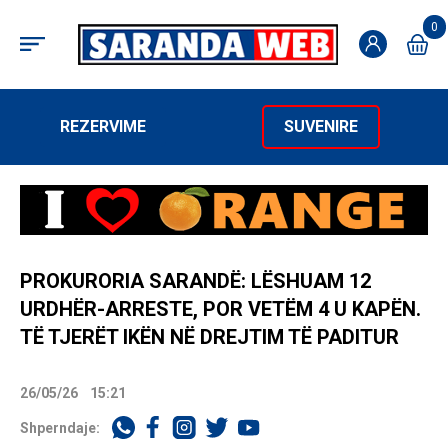
0
REZERVIME
SUVENIRE
PROKURORIA SARANDË: LËSHUAM 12
URDHËR-ARRESTE, POR VETËM 4 U KAPËN.
TË TJERËT IKËN NË DREJTIM TË PADITUR
26/05/26
15:21
Shperndaje: