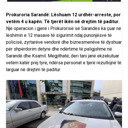
Prokuroria Sarandë: Lëshuam 12 urdhër-arreste, por
vetëm 4 u kapën. Të tjerët ikën në drejtim të paditur.
Një operacion i gjerë i Prokurorisë së Sarandës ka çuar në
lëshimin e 12 masave të sigurimit ndaj punonjësve të
policisë, zyrtarëve vendorë dhe biznesmenëve të dyshuar
për shpërdorim detyre dhe ndërtime të paligjshme në
Sarandë dhe Ksamil. Megjithatë, deri tani janë ekzekutuar
vetëm katër prej tyre, ndërsa personat e tjerë rezultojnë të
larguar në drejtim të paditur.