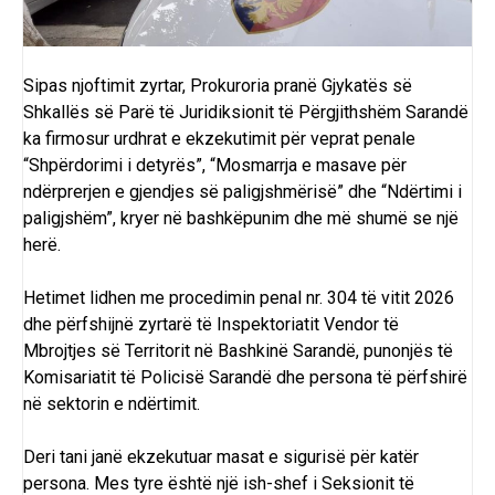
Sipas njoftimit zyrtar, Prokuroria pranë Gjykatës së
Shkallës së Parë të Juridiksionit të Përgjithshëm Sarandë
ka firmosur urdhrat e ekzekutimit për veprat penale
“Shpërdorimi i detyrës”, “Mosmarrja e masave për
ndërprerjen e gjendjes së paligjshmërisë” dhe “Ndërtimi i
paligjshëm”, kryer në bashkëpunim dhe më shumë se një
herë.
Hetimet lidhen me procedimin penal nr. 304 të vitit 2026
dhe përfshijnë zyrtarë të Inspektoriatit Vendor të
Mbrojtjes së Territorit në Bashkinë Sarandë, punonjës të
Komisariatit të Policisë Sarandë dhe persona të përfshirë
në sektorin e ndërtimit.
Deri tani janë ekzekutuar masat e sigurisë për katër
persona. Mes tyre është një ish-shef i Seksionit të