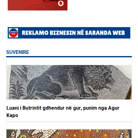
SUVENIRE
Luani i Butrintit gdhendur në gur, punim nga Agur
Kapo