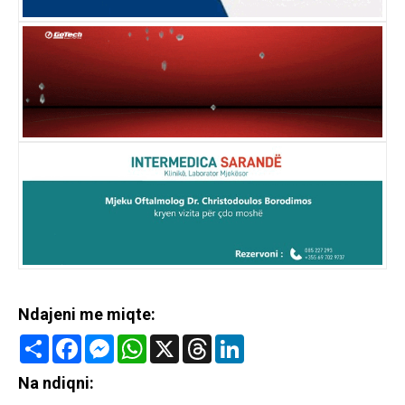
Ndajeni me miqte:
Share
Facebook
Messenger
WhatsApp
X
Threads
LinkedIn
Na ndiqni: