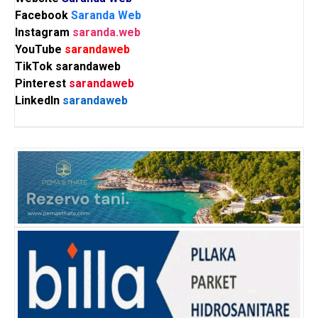
Facebook
Saranda Web
Instagram
saranda.web
YouTube
sarandaweb
TikTok
sarandaweb
Pinterest
sarandaweb
LinkedIn
sarandaweb