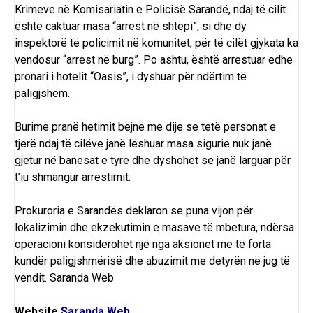
Krimeve në Komisariatin e Policisë Sarandë, ndaj të cilit
është caktuar masa “arrest në shtëpi”, si dhe dy
inspektorë të policimit në komunitet, për të cilët gjykata ka
vendosur “arrest në burg”. Po ashtu, është arrestuar edhe
pronari i hotelit “Oasis”, i dyshuar për ndërtim të
paligjshëm.
Burime pranë hetimit bëjnë me dije se tetë personat e
tjerë ndaj të cilëve janë lëshuar masa sigurie nuk janë
gjetur në banesat e tyre dhe dyshohet se janë larguar për
t’iu shmangur arrestimit.
Prokuroria e Sarandës deklaron se puna vijon për
lokalizimin dhe ekzekutimin e masave të mbetura, ndërsa
operacioni konsiderohet një nga aksionet më të forta
kundër paligjshmërisë dhe abuzimit me detyrën në jug të
vendit.
Saranda Web
Website
Saranda Web