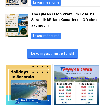
Lexoni më shumë
The Queen’s Lion Premium Hotel në
Sarandë kërkon Kamarier/e. Ofrohet
akomodim
Lexoni më shumë
Lexoni postimet e fundit