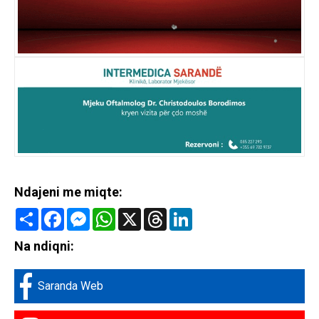
Ndajeni me miqte:
Share
Facebook
Messenger
WhatsApp
X
Threads
LinkedIn
Na ndiqni:
Saranda Web