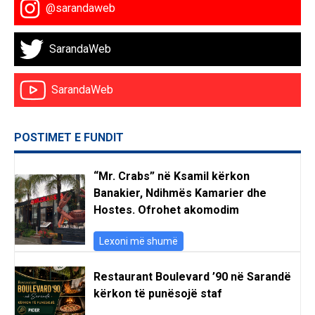
@sarandaweb
SarandaWeb
SarandaWeb
POSTIMET E FUNDIT
“Mr. Crabs” në Ksamil kërkon
Banakier, Ndihmës Kamarier dhe
Hostes. Ofrohet akomodim
Lexoni më shumë
Restaurant Boulevard ’90 në Sarandë
kërkon të punësojë staf