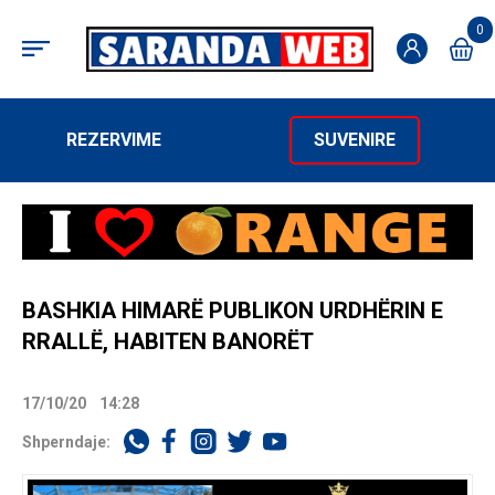
0
REZERVIME
SUVENIRE
BASHKIA HIMARË PUBLIKON URDHËRIN E
RRALLË, HABITEN BANORËT
17/10/20
14:28
Shperndaje: