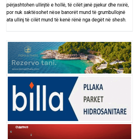
përjashtohen ullinjtë e hollë, të cilët janë pjekur dhe nxirë,
por nuk saktësohet nëse banorët mund të grumbullojnë
ata ullinj të cilët mund të kenë rënë nga degët në shesh.