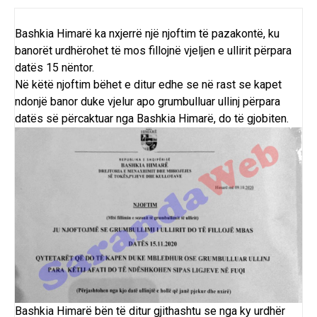
Bashkia Himarë ka nxjerrë një njoftim të pazakontë, ku
banorët urdhërohet të mos fillojnë vjeljen e ullirit përpara
datës 15 nëntor.
Në këtë njoftim bëhet e ditur edhe se në rast se kapet
ndonjë banor duke vjelur apo grumbulluar ullinj përpara
datës së përcaktuar nga Bashkia Himarë, do të gjobiten.
Bashkia Himarë bën të ditur gjithashtu se nga ky urdhër