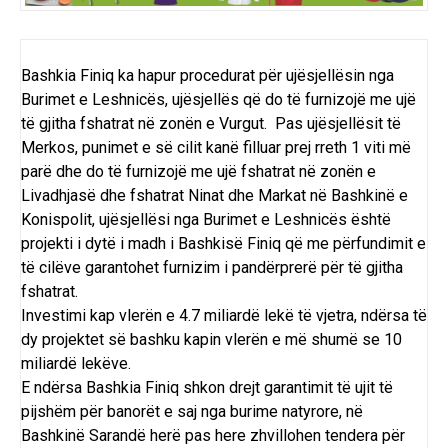
Bashkia Finiq ka hapur procedurat për ujësjellësin nga
Burimet e Leshnicës, ujësjellës që do të furnizojë me ujë
të gjitha fshatrat në zonën e Vurgut. Pas ujësjellësit të
Merkos, punimet e së cilit kanë filluar prej rreth 1 viti më
parë dhe do të furnizojë me ujë fshatrat në zonën e
Livadhjasë dhe fshatrat Ninat dhe Markat në Bashkinë e
Konispolit, ujësjellësi nga Burimet e Leshnicës është
projekti i dytë i madh i Bashkisë Finiq që me përfundimit e
të cilëve garantohet furnizim i pandërprerë për të gjitha
fshatrat.
Investimi kap vlerën e 4.7 miliardë lekë të vjetra, ndërsa të
dy projektet së bashku kapin vlerën e më shumë se 10
miliardë lekëve.
E ndërsa Bashkia Finiq shkon drejt garantimit të ujit të
pijshëm për banorët e saj nga burime natyrore, në
Bashkinë Sarandë herë pas here zhvillohen tendera për