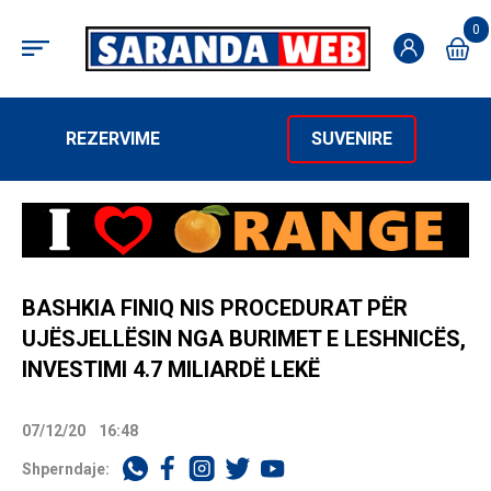
0
REZERVIME
SUVENIRE
BASHKIA FINIQ NIS PROCEDURAT PËR
UJËSJELLËSIN NGA BURIMET E LESHNICËS,
INVESTIMI 4.7 MILIARDË LEKË
07/12/20
16:48
Shperndaje: