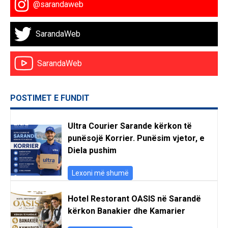
@sarandaweb
SarandaWeb
SarandaWeb
POSTIMET E FUNDIT
Ultra Courier Sarande kërkon të
punësojë Korrier. Punësim vjetor, e
Diela pushim
Lexoni më shumë
Hotel Restorant OASIS në Sarandë
kërkon Banakier dhe Kamarier