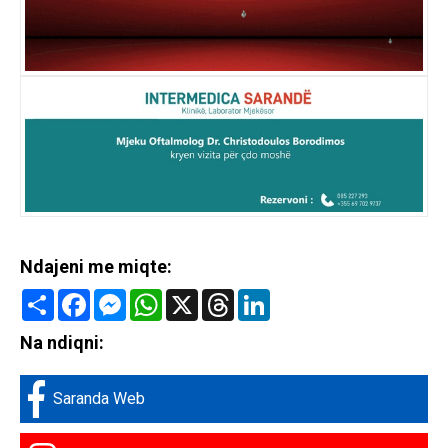
Ndajeni me miqte:
Share
Facebook
Messenger
WhatsApp
X
Threads
LinkedIn
Na ndiqni:
Saranda Web