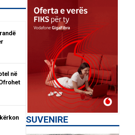
arandë
er
tel në
Ofrohet
 kërkon
SUVENIRE