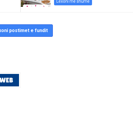
Lexoni më shumë
oni postimet e fundit