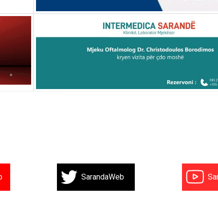
b
SarandaWeb
Sa