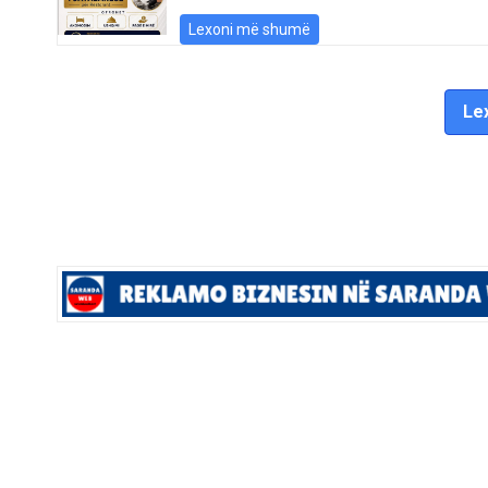
Lexoni më shumë
Lex