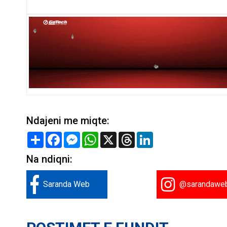
Ndajeni me miqte:
Share
Facebook
Messenger
WhatsApp
X
Threads
LinkedIn
Na ndiqni:
Saranda Web
@sarandawe