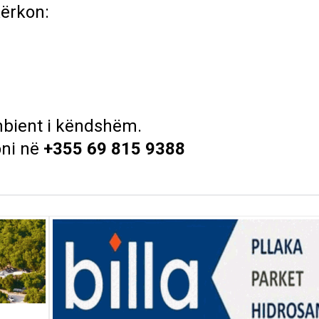
kërkon:
mbient i këndshëm.
oni në
+355 69 815 9388