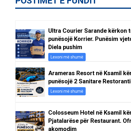
POSTIMET E FUNDIT
Ultra Courier Sarande kërkon t
punësojë Korrier. Punësim vjeto
Diela pushim
Lexoni më shumë
Arameras Resort në Ksamil kë
punësojë 2 Sanitare Restoranti
Lexoni më shumë
Colosseum Hotel në Ksamil kë
Pjatalarëse për Restaurant. Of
akomodim