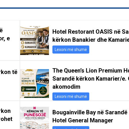
ë
Hotel Restorant OASIS në S
r, e
kërkon Banakier dhe Kamari
Lexoni më shumë
The Queen’s Lion Premium Ho
rkon të
Sarandë kërkon Kamarier/e. 
akomodim
Lexoni më shumë
rkon
Bougainville Bay në Sarandë
rohet
Hotel General Manager