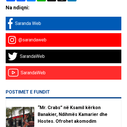
Na ndiqni:
Saranda Web
@sarandaweb
SarandaWeb
SarandaWeb
POSTIMET E FUNDIT
“Mr. Crabs” në Ksamil kërkon
Banakier, Ndihmës Kamarier dhe
Hostes. Ofrohet akomodim