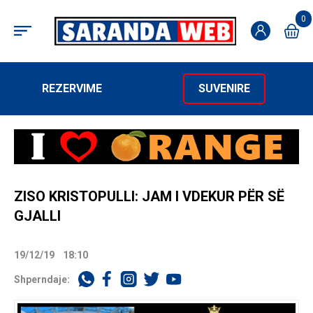
0
REZERVIME
SUVENIRE
ZISO KRISTOPULLI: JAM I VDEKUR PËR SË
GJALLI
19/12/19
18:10
Shperndaje: