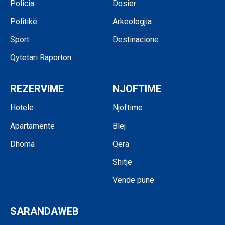
Policia
Dosier
Politikë
Arkeologjia
Sport
Destinacione
Qytetari Raporton
REZERVIME
NJOFTIME
Hotele
Njoftime
Apartamente
Blej
Dhoma
Qera
Shitje
Vende pune
SARANDAWEB