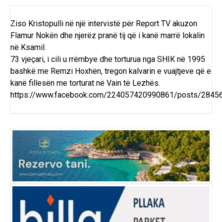
Ziso Kristopulli në një intervistë për Report TV akuzon
Flamur Nokën dhe njerëz pranë tij që i kanë marrë lokalin
në Ksamil.
73 vjeçari, i cili u rrëmbye dhe torturua nga SHIK në 1995
bashkë me Remzi Hoxhën, tregon kalvarin e vuajtjeve që e
kanë fillesën me torturat në Vain të Lezhës.
https://www.facebook.com/224057420990861/posts/284