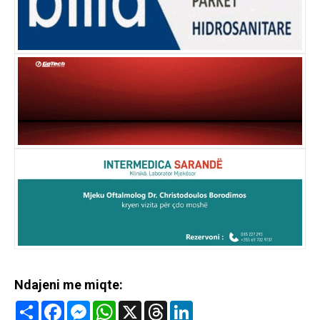
Ndajeni me miqte:
Share
Facebook
Messenger
WhatsApp
X
Threads
LinkedIn