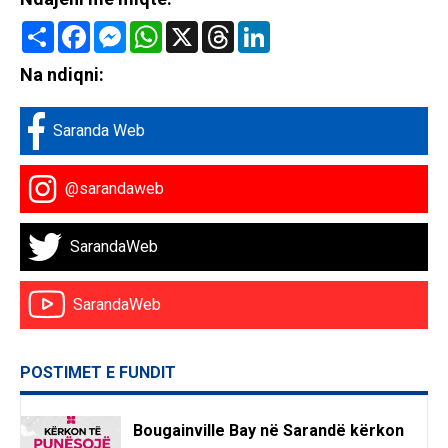
Share
Facebook
Messenger
WhatsApp
X
Threads
LinkedIn
Na ndiqni:
Saranda Web
@sarandaweb
SarandaWeb
SarandaWeb
POSTIMET E FUNDIT
Bougainville Bay në Sarandë kërkon