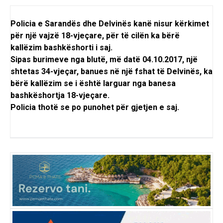
Policia e Sarandës dhe Delvinës kanë nisur kërkimet
për një vajzë 18-vjeçare, për të cilën ka bërë
kallëzim bashkëshorti i saj.
Sipas burimeve nga blutë, më datë 04.10.2017, një
shtetas 34-vjeçar, banues në një fshat të Delvinës, ka
bërë kallëzim se i është larguar nga banesa
bashkëshortja 18-vjeçare.
Policia thotë se po punohet për gjetjen e saj.