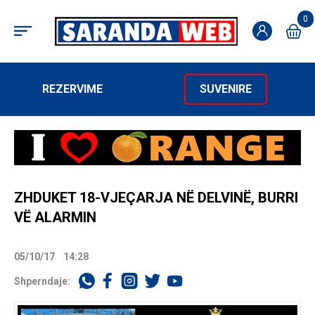
0
REZERVIME
SUVENIRE
ZHDUKET 18-VJEÇARJA NË DELVINË, BURRI
VË ALARMIN
05/10/17
14:28
Shperndaje: