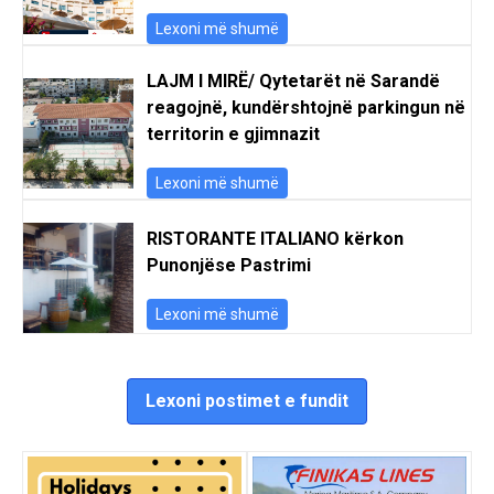
Lexoni më shumë
LAJM I MIRË/ Qytetarët në Sarandë
reagojnë, kundërshtojnë parkingun në
territorin e gjimnazit
Lexoni më shumë
RISTORANTE ITALIANO kërkon
Punonjëse Pastrimi
Lexoni më shumë
Lexoni postimet e fundit