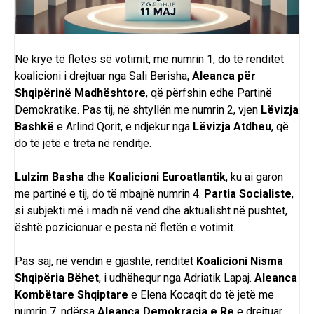
Në krye të fletës së votimit, me numrin 1, do të renditet
koalicioni i drejtuar nga Sali Berisha,
Aleanca për
Shqipërinë Madhështore
, që përfshin edhe Partinë
Demokratike. Pas tij, në shtyllën me numrin 2, vjen
Lëvizja
Bashkë
e Arlind Qorit, e ndjekur nga
Lëvizja Atdheu
, që
do të jetë e treta në renditje.
Lulzim Basha
dhe
Koalicioni Euroatlantik
, ku ai garon
me partinë e tij, do të mbajnë numrin 4.
Partia Socialiste
,
si subjekti më i madh në vend dhe aktualisht në pushtet,
është pozicionuar e pesta në fletën e votimit.
Pas saj, në vendin e gjashtë, renditet
Koalicioni Nisma
Shqipëria Bëhet
, i udhëhequr nga Adriatik Lapaj.
Aleanca
Kombëtare Shqiptare
e Elena Kocaqit do të jetë me
numrin 7, ndërsa
Aleanca Demokracia e Re
e drejtuar