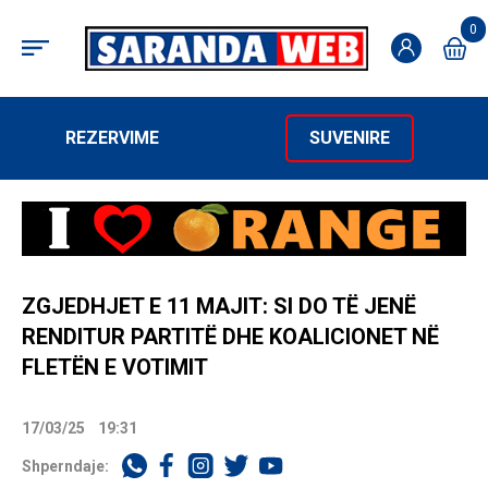
0
REZERVIME
SUVENIRE
ZGJEDHJET E 11 MAJIT: SI DO TË JENË
RENDITUR PARTITË DHE KOALICIONET NË
FLETËN E VOTIMIT
17/03/25
19:31
Shperndaje: