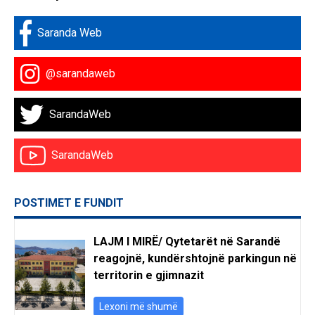
Saranda Web
@sarandaweb
SarandaWeb
SarandaWeb
POSTIMET E FUNDIT
LAJM I MIRË/ Qytetarët në Sarandë
reagojnë, kundërshtojnë parkingun në
territorin e gjimnazit
Lexoni më shumë