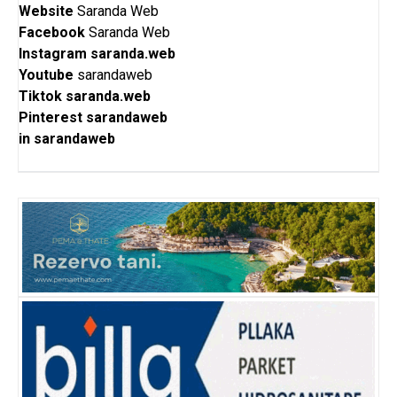
Website
Saranda Web
Facebook
Saranda Web
Instagram
saranda.web
Youtube
sarandaweb
Tiktok
saranda.web
Pinterest
sarandaweb
in
sarandaweb