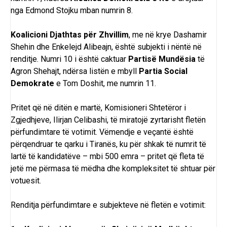
nga Edmond Stojku mban numrin 8.
Koalicioni Djathtas për Zhvillim
, me në krye Dashamir
Shehin dhe Enkelejd Alibeajn, është subjekti i nëntë në
renditje. Numri 10 i është caktuar
Partisë Mundësia
të
Agron Shehajt, ndërsa listën e mbyll
Partia Social
Demokrate
e Tom Doshit, me numrin 11.
Pritet që në ditën e martë, Komisioneri Shtetëror i
Zgjedhjeve, Ilirjan Celibashi, të miratojë zyrtarisht fletën
përfundimtare të votimit. Vëmendje e veçantë është
përqendruar te qarku i Tiranës, ku për shkak të numrit të
lartë të kandidatëve – mbi 500 emra – pritet që fleta të
jetë me përmasa të mëdha dhe kompleksitet të shtuar për
votuesit.
Renditja përfundimtare e subjekteve në fletën e votimit: