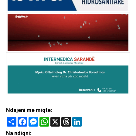
Ndajeni me miqte:
Share
Facebook
Messenger
WhatsApp
X
Threads
LinkedIn
Na ndiqni: