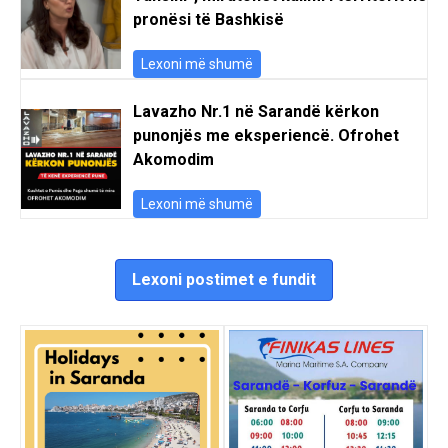
pronësi të Bashkisë
Lexoni më shumë
Lavazho Nr.1 në Sarandë kërkon
punonjës me eksperiencë. Ofrohet
Akomodim
Lexoni më shumë
Lexoni postimet e fundit