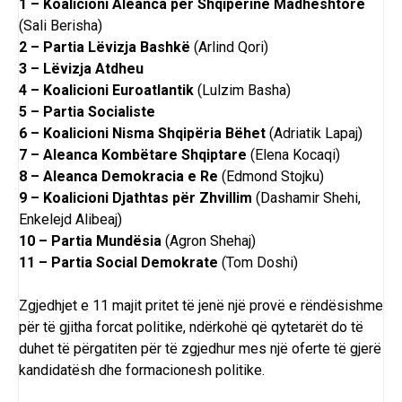
1 – Koalicioni Aleanca për Shqipërinë Madhështore
(Sali Berisha)
2 – Partia Lëvizja Bashkë
(Arlind Qori)
3 – Lëvizja Atdheu
4 – Koalicioni Euroatlantik
(Lulzim Basha)
5 – Partia Socialiste
6 – Koalicioni Nisma Shqipëria Bëhet
(Adriatik Lapaj)
7 – Aleanca Kombëtare Shqiptare
(Elena Kocaqi)
8 – Aleanca Demokracia e Re
(Edmond Stojku)
9 – Koalicioni Djathtas për Zhvillim
(Dashamir Shehi,
Enkelejd Alibeaj)
10 – Partia Mundësia
(Agron Shehaj)
11 – Partia Social Demokrate
(Tom Doshi)
Zgjedhjet e 11 majit pritet të jenë një provë e rëndësishme
për të gjitha forcat politike, ndërkohë që qytetarët do të
duhet të përgatiten për të zgjedhur mes një oferte të gjerë
kandidatësh dhe formacionesh politike.