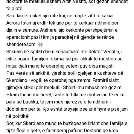
doktorit të mrekullueshëm Altin Veshti, sot gëzon shëndet
të plotë.
Sa e largët duket ajo ditë kur, në maj të vitit të kaluar,
Aurora Islamaj erdhi tek unë për të kërkuar ndihmë për
djalin e sëmurë. Atëherë, ajo kërkonte përshpejtimin e
operacionit pasi fëmija paraqitej në gjendje të rëndë
shëndetësore.
Shkuam në spital dhe u konsultuam me doktor Veshtin, i
cili e sqaroi familjen Islamaj se për shkak të moshës së
mitur, djali mund të operohej vetëm pas disa muajsh.
Pas verës së ankthit, vjeshta solli pjekjen e kushteve që
Skerdiano i vogël të operohej nga zemra. Fatmirësisht,
gjithçka shkoi për mrekulli! Shpirti mu mbush me gëzim.
E kam thënë më herët, raste të tilla më motivojnë të ecim
para së bashku, të jem mes njerëzve e të ndihem i
dobishëm për ta. Kjo është arsyeja pse unë hyra e pse jam
në politikë!
Sot, kur Skerdiano mund të buzëqeshë lirisht dhe familja e
tij të flejë e qetë, e falenderoj pafund Doktorin që kreu