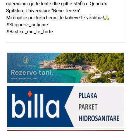
operacionin jo të lehtë dhe gjithë stafin e Qendrës
Spitalore Universitare “Nënë Tereza”.
Mirënjohje për këta heronj të kohëve të vështira!
#Shqiperia_solidare
#Bashkë_me_te_forte