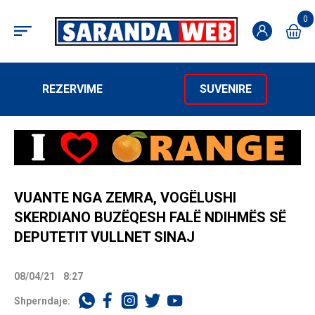
0
REZERVIME
SUVENIRE
VUANTE NGA ZEMRA, VOGËLUSHI
SKERDIANO BUZËQESH FALË NDIHMËS SË
DEPUTETIT VULLNET SINAJ
08/04/21
8:27
Shperndaje: