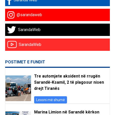
@sarandaweb
SarandaWeb
SarandaWeb
POSTIMET E FUNDIT
Tre automjete aksident në rrugën
Sarandë-Ksamil, 2 të plagosur nisen
drejt Tiranës
Lexoni më shumë
Marina Limion në Sarandë kërkon