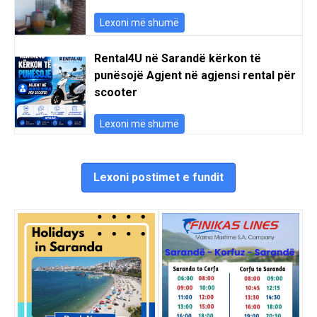
Lexoni më shumë
Rental4U në Sarandë kërkon të
punësojë Agjent në agjensi rental për
scooter
Lexoni më shumë
Lexoni postimet e fundit