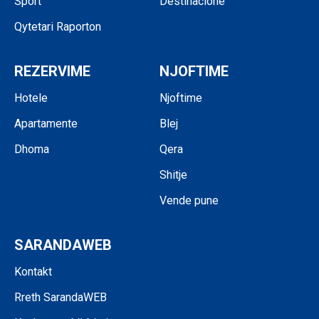
Sport
Destinacione
Qytetari Raporton
REZERVIME
NJOFTIME
Hotele
Njoftime
Apartamente
Blej
Dhoma
Qera
Shitje
Vende pune
SARANDAWEB
Kontakt
Rreth SarandaWEB