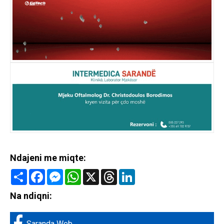
Ndajeni me miqte:
Share
Facebook
Messenger
WhatsApp
X
Threads
LinkedIn
Na ndiqni:
Saranda Web