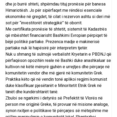
dhe jo burrë shteti, shpërndau tituj pronësie për banesa
Himariotësh. Jo për sipërfaqet me rëndësi esenciale
ekonomike në gregdet, të cilat i rezervon ashtu si deri më
sot për “investitorët strategjikë” të oborrit.
Me certifikata pronësie të shtetit, sistemit të Kadastrës
që mbështet financiarisht Bashkimi Evropian përpiqet të
bëjë politikë partiake. Prezenca madje e makinerisë
partiake nuk lë hapësirë për interpretim tjetër.
Nuk u shmang të sulmojë verbalisht Kryetarin e PBDNJ që
përfaqëson opozitën reale në Bashki duke anashkaluar se
kultivon në këtë mënyrë gjuhën e urrejtjes dhe përçarje në
komunitetin vendor dhe më gjerë në komunitetin Grek.
Praktika këto që në vendin tonë aplikoi regjimi komunist
duke klasifikuar pjesëtarët e Minoritetit Etnik Grek në
tanët dhe kundërshtarët tanë.
Zbuloi se ngarkimi i detyrës së Prefektit të Vlorës në
person me origjinë Greke, të provuar në misione analoge,
synon nxitjen e politikave të përçarjes së mëtejshme me
qëllim manipulimin e komunitetit lokal. Shantazhoi