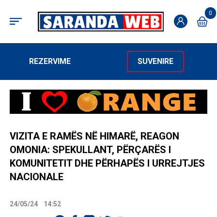
0
REZERVIME
SUVENIRE
VIZITA E RAMËS NË HIMARË, REAGON
OMONIA: SPEKULLANT, PËRÇARËS I
KOMUNITETIT DHE PËRHAPËS I URREJTJES
NACIONALE
24/05/24
14:52