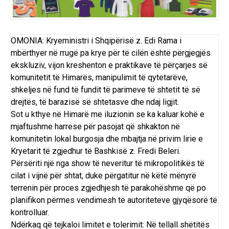
OMONIA: Kryeministri i Shqipërisë z. Edi Rama i
mbërthyer në rrugë pa krye për të cilën është përgjegjës
ekskluziv, vijon kreshenton e praktikave të përçarjes së
komunitetit të Himarës, manipulimit të qytetarëve,
shkeljes në fund të fundit të parimeve të shtetit të së
drejtës, të barazisë së shtetasve dhe ndaj ligjit.
Sot u kthye në Himarë me iluzionin se ka kaluar kohë e
mjaftushme harrese për pasojat që shkakton në
komunitetin lokal burgosja dhe mbajtja në privim lirie e
Kryetarit të zgjedhur të Bashkisë z. Fredi Beleri.
Përsëriti një nga show të neveritur të mikropolitikës të
cilat i vijnë për shtat, duke përgatitur në këtë mënyrë
terrenin për proces zgjedhjesh të parakohëshme që po
planifikon përmes vendimesh të autoriteteve gjyqësorë të
kontrolluar.
Ndërkaq që tejkaloi limitet e tolerimit: Në tellall shëtitës