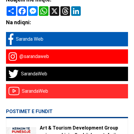
Share
Facebook
Messenger
WhatsApp
X
Threads
LinkedIn
Na ndiqni:
Saranda Web
@sarandaweb
SarandaWeb
SarandaWeb
POSTIMET E FUNDIT
Art & Tourism Development Group