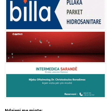
Ndajeni me miqte: