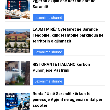
zgjeron ekipin dhe kërkon staf në
Sarandë
Lexoni më shumë
LAJM I MIRË/ Qytetarët në Sarandë
reagojnë, kundërshtojnë parkingun në
territorin e gjimnazit
Lexoni më shumë
RISTORANTE ITALIANO kërkon
Punonjëse Pastrimi
Lexoni më shumë
Rental4U në Sarandë kërkon të
punësojë Agjent në agjensi rental për
scooter