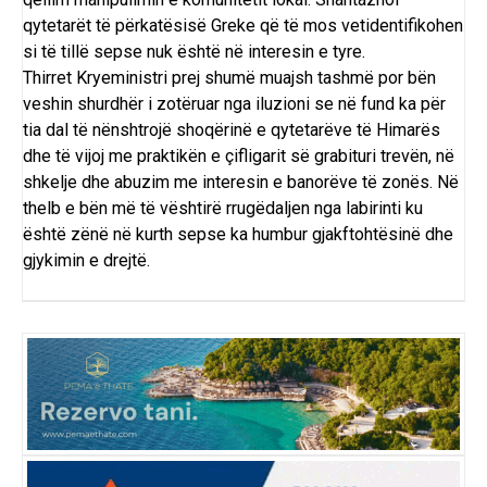
qytetarët të përkatësisë Greke që të mos vetidentifikohen
si të tillë sepse nuk është në interesin e tyre.
Thirret Kryeministri prej shumë muajsh tashmë por bën
veshin shurdhër i zotëruar nga iluzioni se në fund ka për
tia dal të nënshtrojë shoqërinë e qytetarëve të Himarës
dhe të vijoj me praktikën e çifligarit së grabituri trevën, në
shkelje dhe abuzim me interesin e banorëve të zonës. Në
thelb e bën më të vështirë rrugëdaljen nga labirinti ku
është zënë në kurth sepse ka humbur gjakftohtësinë dhe
gjykimin e drejtë.