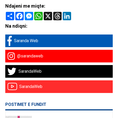
Ndajeni me miqte:
Share
Facebook
Messenger
WhatsApp
X
Threads
LinkedIn
Na ndiqni:
Saranda Web
@sarandaweb
SarandaWeb
SarandaWeb
POSTIMET E FUNDIT