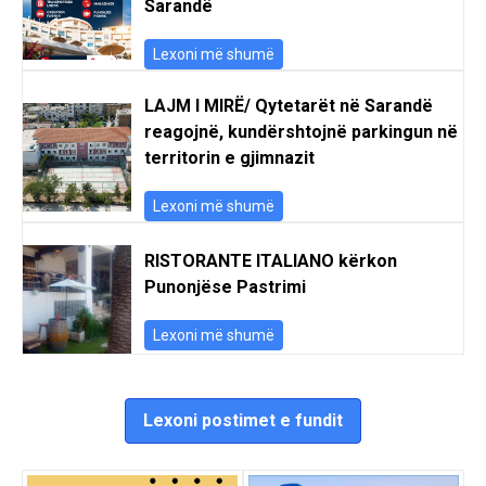
Sarandë
Lexoni më shumë
LAJM I MIRË/ Qytetarët në Sarandë
reagojnë, kundërshtojnë parkingun në
territorin e gjimnazit
Lexoni më shumë
RISTORANTE ITALIANO kërkon
Punonjëse Pastrimi
Lexoni më shumë
Lexoni postimet e fundit