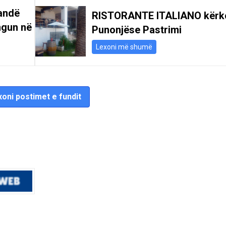
andë
RISTORANTE ITALIANO kërk
ngun në
Punonjëse Pastrimi
Lexoni më shumë
oni postimet e fundit