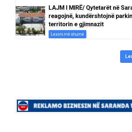
LAJM I MIRË/ Qytetarët në Sar
reagojnë, kundërshtojnë parki
territorin e gjimnazit
Lexoni më shumë
Lex