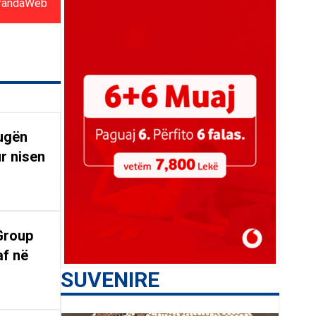
randaWeb
rugën
r nisen
Group
af në
SUVENIRE