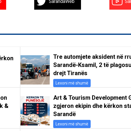
b
SarandaWeb
Sa
Tre automjete aksident në r
ërkon
Sarandë-Ksamil, 2 të plagosu
drejt Tiranës
Lexoni më shumë
kon
Art & Tourism Development 
ik &
zgjeron ekipin dhe kërkon st
Sarandë
Lexoni më shumë