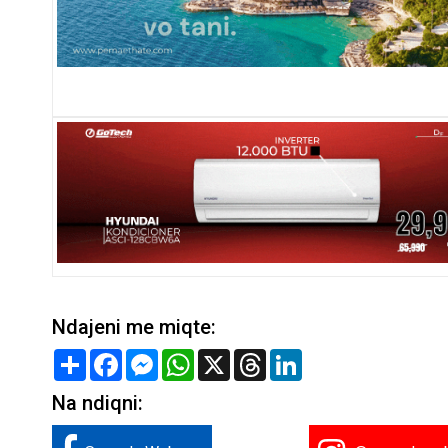
Ndajeni me miqte:
Share
Facebook
Messenger
WhatsApp
X
Threads
LinkedIn
Na ndiqni: