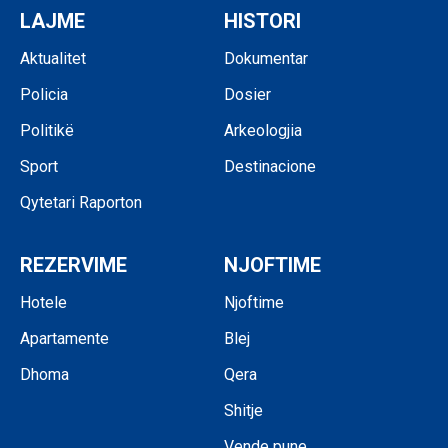
LAJME
HISTORI
Aktualitet
Dokumentar
Policia
Dosier
Politikë
Arkeologjia
Sport
Destinacione
Qytetari Raporton
REZERVIME
NJOFTIME
Hotele
Njoftime
Apartamente
Blej
Dhoma
Qera
Shitje
Vende pune