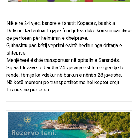
Një e re 24 vjec, banore e fshatit Kopacez, bashkia
Delvinë, ka tentuar t’i japë fund jetës duke konsumuar ilace
që përforen për helmimin e dhelprave.
Gjithashtu pas këtij veprimi është hedhur nga dritarja e
shtëpisë.
Menjëherë është transportuar në spitalin e Sarandës.
Sipas bluzave të bardha 24 vjecarja është në gjendje të
rëndë, fëmija ka vdekur në barkun e nënës 28 javëshe.
Në këtë moment po transportihet me helikopter drejt
Tiranës në për jetën.