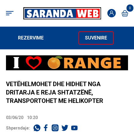
0
REZERVIME
SUVENIRE
VETËHELMOHET DHE HIDHET NGA
DRITARJA E REJA SHTATZËNË,
TRANSPORTOHET ME HELIKOPTER
03/06/20
10:20
Shperndaje: