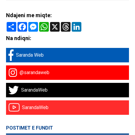
Ndajeni me miqte:
Share
Facebook
Messenger
WhatsApp
X
Threads
LinkedIn
Na ndiqni:
Saranda Web
@sarandaweb
SarandaWeb
SarandaWeb
POSTIMET E FUNDIT