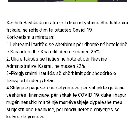
Këshilli Bashkiak miratoi sot disa ndryshime dhe lehtësira
fiskale, në reflektim të situatës Covid-19
Konkretisht u miratuan:
1.Lehtësmi i tarifës së shërbimit për dhomë në hotelerinë
e Sarandës dhe Ksamilit, deri në masën 25%.
2. Ulja e taksës së fjetjes në hotelet për Njësinë
Administrative Ksamil, në masën 22%
3-Përgjysmimi i tarifës së shërbimit për shoqëritë e
transportit ndërqytetas
4.Shtyrja e pagesës së detyrimeve për subjekte që kanë
vështirësi financiare, për shkak të COVID 19, duke i hapur
rrugën nënshkrimit të një marrëveshjeje dypalëshe mes
subjektit dhe Bashkisë, për modalitetet e shlyerjes së
këtyre detyrimeve.