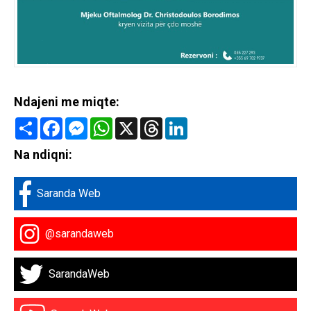
Ndajeni me miqte:
Share
Facebook
Messenger
WhatsApp
X
Threads
LinkedIn
Na ndiqni:
Saranda Web
@sarandaweb
SarandaWeb