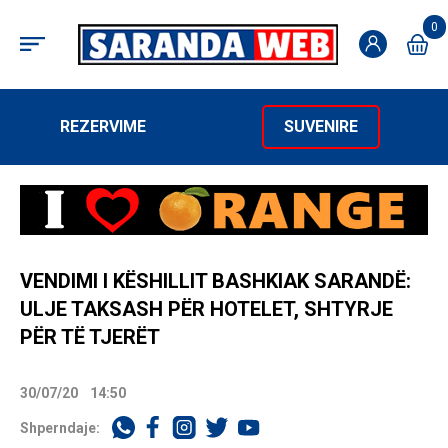
0
REZERVIME
SUVENIRE
VENDIMI I KËSHILLIT BASHKIAK SARANDË:
ULJE TAKSASH PËR HOTELET, SHTYRJE
PËR TË TJERËT
30/07/20
14:50
Shperndaje: