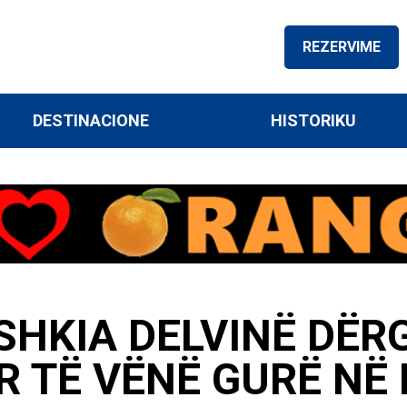
REZERVIME
DESTINACIONE
HISTORIKU
SHKIA DELVINË DËR
R TË VËNË GURË NË