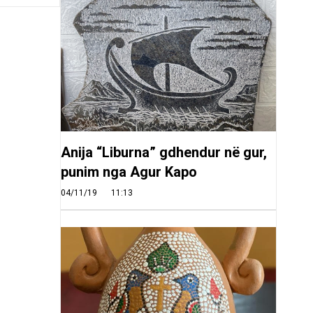
Anija “Liburna” gdhendur në gur,
punim nga Agur Kapo
04/11/19
11:13