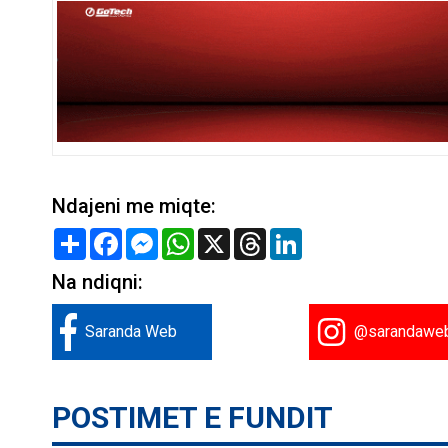
Ndajeni me miqte:
Share
Facebook
Messenger
WhatsApp
X
Threads
LinkedIn
Na ndiqni:
Saranda Web
@sarandawe
POSTIMET E FUNDIT