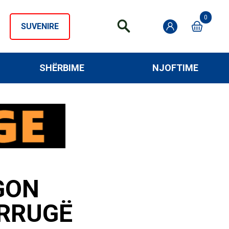
0
SUVENIRE
SHËRBIME
NJOFTIME
GON
 RRUGË