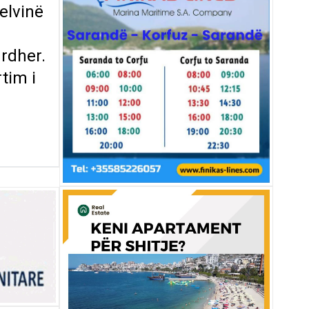
elvinë
urdher.
tim i