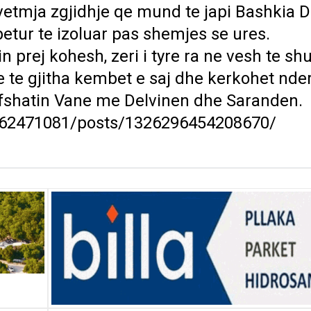
vetmja zgjidhje qe mund te japi Bashkia D
betur te izoluar pas shemjes se ures.
prej kohesh, zeri i tyre ra ne vesh te sh
 te gjitha kembet e saj dhe kerkohet nder
 fshatin Vane me Delvinen dhe Saranden.
462471081/posts/1326296454208670/