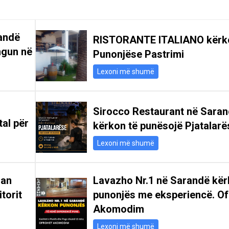
andë
RISTORANTE ITALIANO kërk
ngun në
Punonjëse Pastrimi
Lexoni më shumë
Sirocco Restaurant në Sara
tal për
kërkon të punësojë Pjatalarë
Lexoni më shumë
san
Lavazho Nr.1 në Sarandë kë
itorit
punonjës me eksperiencë. Of
Akomodim
Lexoni më shumë