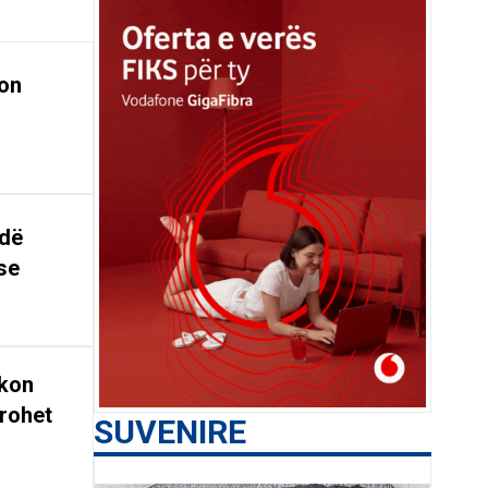
on
ndë
se
rkon
rohet
SUVENIRE