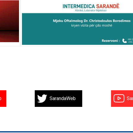
b
SarandaWeb
Sa