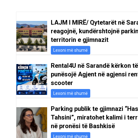
LAJM I MIRË/ Qytetarët në Sar
reagojnë, kundërshtojnë parki
territorin e gjimnazit
Lexoni më shumë
Rental4U në Sarandë kërkon të
punësojë Agjent në agjensi ren
scooter
Lexoni më shumë
Parking publik te gjimnazi “Ha
Tahsini”, miratohet kalimi i terr
në pronësi të Bashkisë
Lexoni më shumë