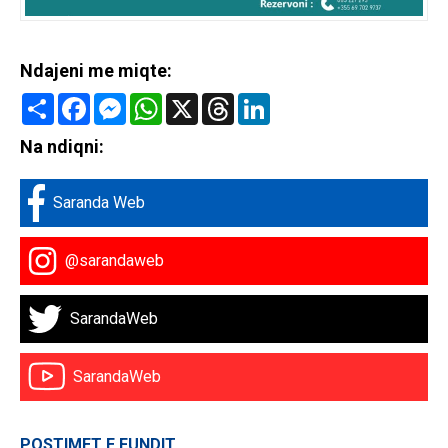
Ndajeni me miqte:
Share
Facebook
Messenger
WhatsApp
X
Threads
LinkedIn
Na ndiqni:
Saranda Web
@sarandaweb
SarandaWeb
SarandaWeb
POSTIMET E FUNDIT