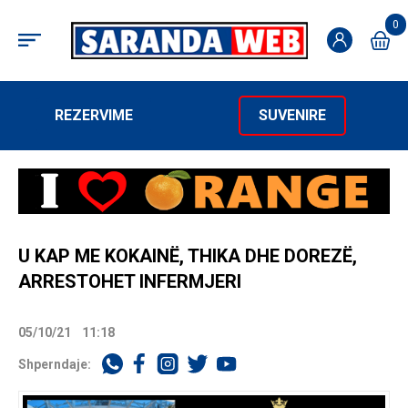
0
REZERVIME
SUVENIRE
U KAP ME KOKAINË, THIKA DHE DOREZË,
ARRESTOHET INFERMJERI
05/10/21
11:18
Shperndaje: