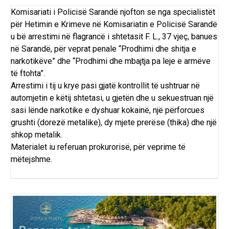
Komisariati i Policisë Sarandë njofton se nga specialistët
për Hetimin e Krimeve në Komisariatin e Policisë Sarandë
u bë arrestimi në flagrancë i shtetasit F. L., 37 vjeç, banues
në Sarandë, për veprat penale “Prodhimi dhe shitja e
narkotikëve” dhe “Prodhimi dhe mbajtja pa leje e armëve
të ftohta”.
Arrestimi i tij u krye pasi gjatë kontrollit të ushtruar në
automjetin e këtij shtetasi, u gjetën dhe u sekuestruan një
sasi lënde narkotike e dyshuar kokainë, një përforcues
grushti (dorezë metalike), dy mjete prerëse (thika) dhe një
shkop metalik.
Materialet iu referuan prokurorisë, për veprime të
mëtejshme.