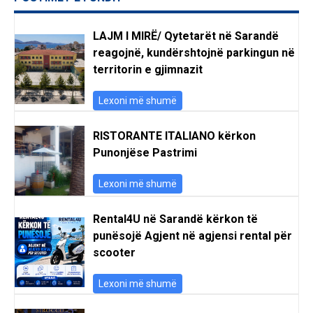
LAJM I MIRË/ Qytetarët në Sarandë
reagojnë, kundërshtojnë parkingun në
territorin e gjimnazit
Lexoni më shumë
RISTORANTE ITALIANO kërkon
Punonjëse Pastrimi
Lexoni më shumë
Rental4U në Sarandë kërkon të
punësojë Agjent në agjensi rental për
scooter
Lexoni më shumë