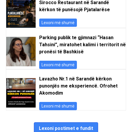
Sirocco Restaurant në Sarandë
kërkon të punësojë Pjatalarëse
Lexoni më shumë
Parking publik te gjimnazi “Hasan
Tahsini”, miratohet kalimi i territorit në
pronësi të Bashkisë
Lexoni më shumë
Lavazho Nr.1 në Sarandë kërkon
punonjës me eksperiencë. Ofrohet
Akomodim
Lexoni më shumë
Lexoni postimet e fundit