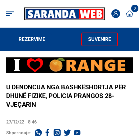
0
REZERVIME
SUVENIRE
U DENONCUA NGA BASHKËSHORTJA PËR
DHUNË FIZIKE, POLICIA PRANGOS 28-
VJEÇARIN
27/12/22
8:46
Shperndaje: