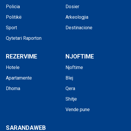
Policia
Dosier
Politikë
Arkeologjia
Sport
Destinacione
Qytetari Raporton
REZERVIME
NJOFTIME
Hotele
Njoftime
Apartamente
Blej
Dhoma
Qera
Shitje
Vende pune
SARANDAWEB