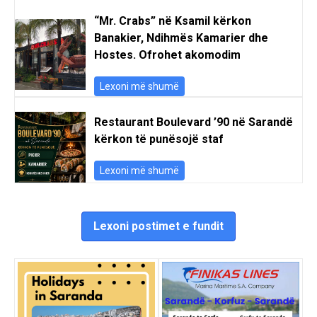
“Mr. Crabs” në Ksamil kërkon
Banakier, Ndihmës Kamarier dhe
Hostes. Ofrohet akomodim
Lexoni më shumë
Restaurant Boulevard ’90 në Sarandë
kërkon të punësojë staf
Lexoni më shumë
Lexoni postimet e fundit