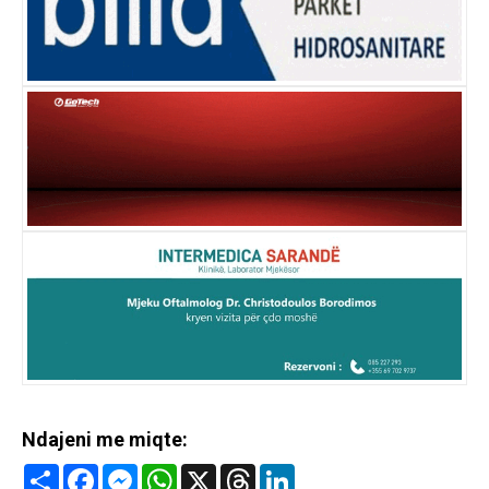
Ndajeni me miqte:
Share
Facebook
Messenger
WhatsApp
X
Threads
LinkedIn