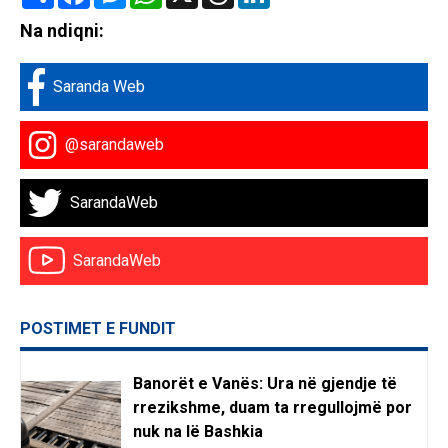
Na ndiqni:
Saranda Web
@sarandaweb
SarandaWeb
SarandaWeb
POSTIMET E FUNDIT
Banorët e Vanës: Ura në gjendje të
rrezikshme, duam ta rregullojmë por
nuk na lë Bashkia