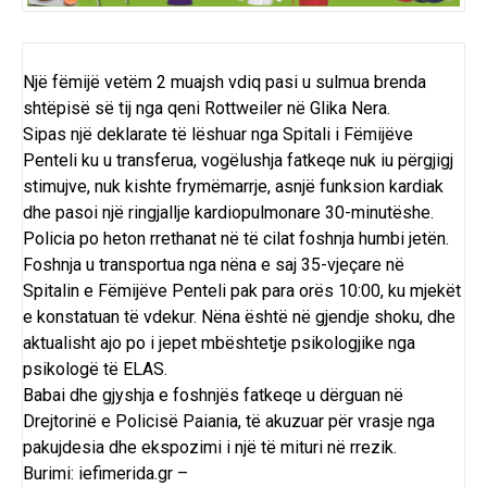
Një fëmijë vetëm 2 muajsh vdiq pasi u sulmua brenda
shtëpisë së tij nga qeni Rottweiler në Glika Nera.
Sipas një deklarate të lëshuar nga Spitali i Fëmijëve
Penteli ku u transferua, vogëlushja fatkeqe nuk iu përgjigj
stimujve, nuk kishte frymëmarrje, asnjë funksion kardiak
dhe pasoi një ringjallje kardiopulmonare 30-minutëshe.
Policia po heton rrethanat në të cilat foshnja humbi jetën.
Foshnja u transportua nga nëna e saj 35-vjeçare në
Spitalin e Fëmijëve Penteli pak para orës 10:00, ku mjekët
e konstatuan të vdekur. Nëna është në gjendje shoku, dhe
aktualisht ajo po i jepet mbështetje psikologjike nga
psikologë të ELAS.
Babai dhe gjyshja e foshnjës fatkeqe u dërguan në
Drejtorinë e Policisë Paiania, të akuzuar për vrasje nga
pakujdesia dhe ekspozimi i një të mituri në rrezik.
Burimi: iefimerida.gr –