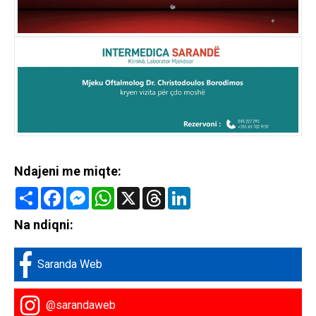
Ndajeni me miqte:
Share
Facebook
Messenger
WhatsApp
X
Threads
LinkedIn
Na ndiqni:
Saranda Web
@sarandaweb