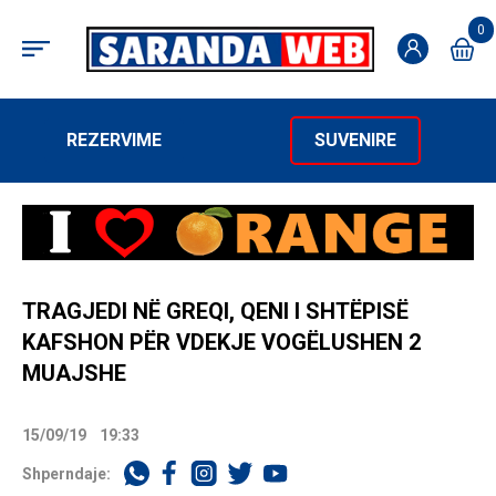
0
REZERVIME
SUVENIRE
TRAGJEDI NË GREQI, QENI I SHTËPISË
KAFSHON PËR VDEKJE VOGËLUSHEN 2
MUAJSHE
15/09/19
19:33
Shperndaje: