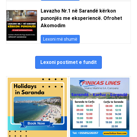
Lavazho Nr.1 në Sarandë kërkon
punonjës me eksperiencë. Ofrohet
Akomodim
Lexoni më shumë
Lexoni postimet e fundit