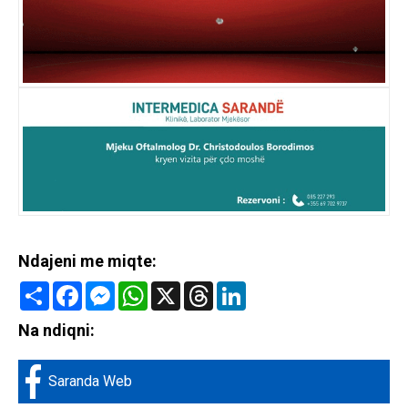
Ndajeni me miqte:
Share
Facebook
Messenger
WhatsApp
X
Threads
LinkedIn
Na ndiqni:
Saranda Web