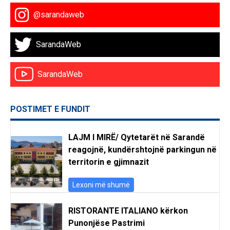
@sarandaweb
SarandaWeb
SarandaWeb
POSTIMET E FUNDIT
LAJM I MIRË/ Qytetarët në Sarandë
reagojnë, kundërshtojnë parkingun në
territorin e gjimnazit
Lexoni më shumë
RISTORANTE ITALIANO kërkon
Punonjëse Pastrimi