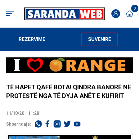
0
REZERVIME
SUVENIRE
TË HAPET QAFË BOTA! QINDRA BANORË NË
PROTESTË NGA TË DYJA ANËT E KUFIRIT
11/10/20
11:28
Shperndaje: