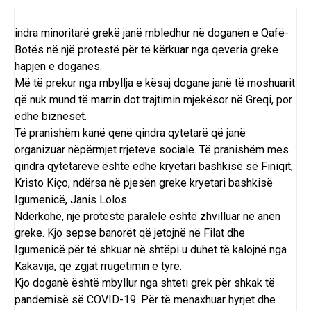
indra minoritarë grekë janë mbledhur në doganën e Qafë-
Botës në një protestë për të kërkuar nga qeveria greke
hapjen e doganës.
Më të prekur nga mbyllja e kësaj dogane janë të moshuarit
që nuk mund të marrin dot trajtimin mjekësor në Greqi, por
edhe bizneset.
Të pranishëm kanë qenë qindra qytetarë që janë
organizuar nëpërmjet rrjeteve sociale. Të pranishëm mes
qindra qytetarëve është edhe kryetari bashkisë së Finiqit,
Kristo Kiço, ndërsa në pjesën greke kryetari bashkisë
Igumenicë, Janis Lolos.
Ndërkohë, një protestë paralele është zhvilluar në anën
greke. Kjo sepse banorët që jetojnë në Filat dhe
Igumenicë për të shkuar në shtëpi u duhet të kalojnë nga
Kakavija, që zgjat rrugëtimin e tyre.
Kjo doganë është mbyllur nga shteti grek për shkak të
pandemisë së COVID-19. Për të menaxhuar hyrjet dhe