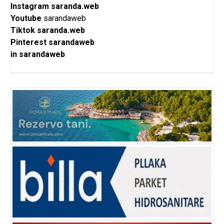
Instagram
saranda.web
Youtube
sarandaweb
Tiktok
saranda.web
Pinterest
sarandaweb
in
sarandaweb