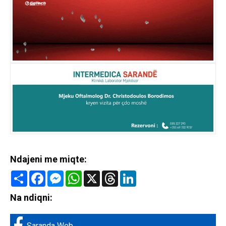
Ndajeni me miqte:
Share
Facebook
Messenger
WhatsApp
X
Threads
LinkedIn
Na ndiqni:
Saranda Web