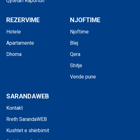
Qytetari Raporton
REZERVIME
NJOFTIME
Hotele
Njoftime
Apartamente
Blej
Dhoma
Qera
Shitje
Vende pune
SARANDAWEB
Kontakt
Rreth SarandaWEB
Kushtet e shërbimit