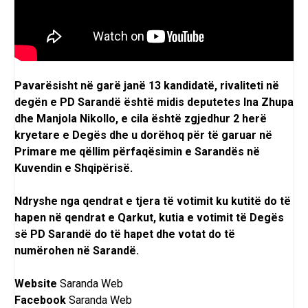
Pavarësisht në garë janë 13 kandidatë, rivaliteti në
degën e PD Sarandë është midis deputetes Ina Zhupa
dhe Manjola Nikollo, e cila është zgjedhur 2 herë
kryetare e Degës dhe u dorëhoq për të garuar në
Primare me qëllim përfaqësimin e Sarandës në
Kuvendin e Shqipërisë.
Ndryshe nga qendrat e tjera të votimit ku kutitë do të
hapen në qendrat e Qarkut, kutia e votimit të Degës
së PD Sarandë do të hapet dhe votat do të
numërohen në Sarandë.
Website
Saranda Web
Facebook
Saranda Web