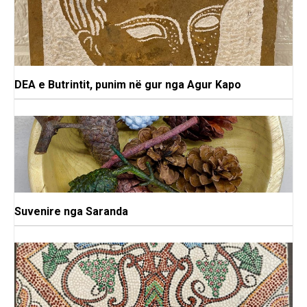
DEA e Butrintit, punim në gur nga Agur Kapo
Suvenire nga Saranda