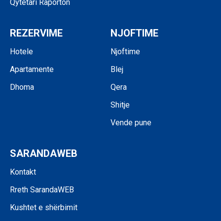
Qytetari Raporton
REZERVIME
NJOFTIME
Hotele
Njoftime
Apartamente
Blej
Dhoma
Qera
Shitje
Vende pune
SARANDAWEB
Kontakt
Rreth SarandaWEB
Kushtet e shërbimit