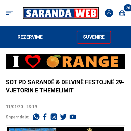
26
REZERVIME
SUVENIRE
SOT PD SARANDË & DELVINË FESTOJNË 29-
VJETORIN E THEMELIMIT
11/01/20
23:19
Shperndaje: