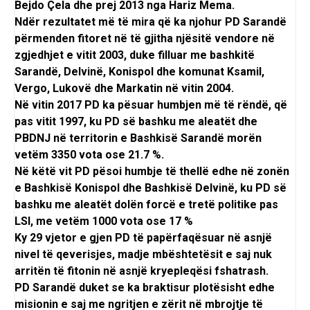
Bejdo Çela dhe prej 2013 nga Hariz Mema.
Ndër rezultatet më të mira që ka njohur PD Sarandë
përmenden fitoret në të gjitha njësitë vendore në
zgjedhjet e vitit 2003, duke filluar me bashkitë
Sarandë, Delvinë, Konispol dhe komunat Ksamil,
Vergo, Lukovë dhe Markatin në vitin 2004.
Në vitin 2017 PD ka pësuar humbjen më të rëndë, që
pas vitit 1997, ku PD së bashku me aleatët dhe
PBDNJ në territorin e Bashkisë Sarandë morën
vetëm 3350 vota ose 21.7 %.
Në këtë vit PD pësoi humbje të thellë edhe në zonën
e Bashkisë Konispol dhe Bashkisë Delvinë, ku PD së
bashku me aleatët dolën forcë e tretë politike pas
LSI, me vetëm 1000 vota ose 17 %
Ky 29 vjetor e gjen PD të papërfaqësuar në asnjë
nivel të qeverisjes, madje mbështetësit e saj nuk
arritën të fitonin në asnjë kryepleqësi fshatrash.
PD Sarandë duket se ka braktisur plotësisht edhe
misionin e saj me ngritjen e zërit në mbrojtje të