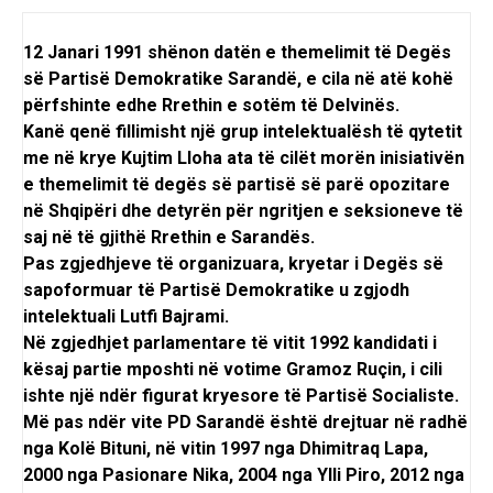
12 Janari 1991 shënon datën e themelimit të Degës
së Partisë Demokratike Sarandë, e cila në atë kohë
përfshinte edhe Rrethin e sotëm të Delvinës.
Kanë qenë fillimisht një grup intelektualësh të qytetit
me në krye Kujtim Lloha ata të cilët morën inisiativën
e themelimit të degës së partisë së parë opozitare
në Shqipëri dhe detyrën për ngritjen e seksioneve të
saj në të gjithë Rrethin e Sarandës.
Pas zgjedhjeve të organizuara, kryetar i Degës së
sapoformuar të Partisë Demokratike u zgjodh
intelektuali Lutfi Bajrami.
Në zgjedhjet parlamentare të vitit 1992 kandidati i
kësaj partie mposhti në votime Gramoz Ruçin, i cili
ishte një ndër figurat kryesore të Partisë Socialiste.
Më pas ndër vite PD Sarandë është drejtuar në radhë
nga Kolë Bituni, në vitin 1997 nga Dhimitraq Lapa,
2000 nga Pasionare Nika, 2004 nga Ylli Piro, 2012 nga