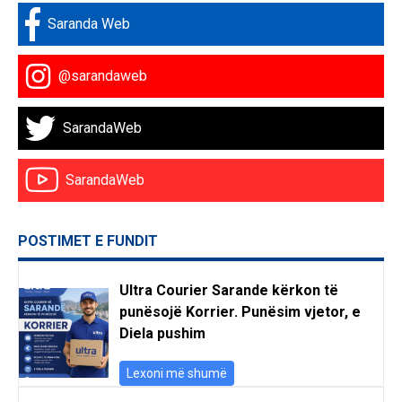
Saranda Web
@sarandaweb
SarandaWeb
SarandaWeb
POSTIMET E FUNDIT
Ultra Courier Sarande kërkon të
punësojë Korrier. Punësim vjetor, e
Diela pushim
Lexoni më shumë