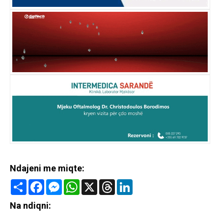
Ndajeni me miqte:
Share
Facebook
Messenger
WhatsApp
X
Threads
LinkedIn
Na ndiqni: