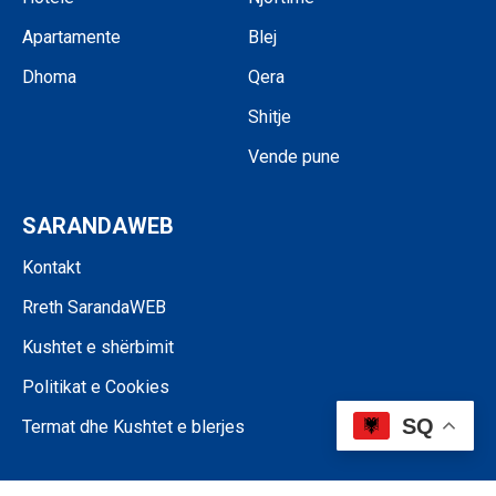
Apartamente
Blej
Dhoma
Qera
Shitje
Vende pune
SARANDAWEB
Kontakt
Rreth SarandaWEB
Kushtet e shërbimit
Politikat e Cookies
SQ
Termat dhe Kushtet e blerjes