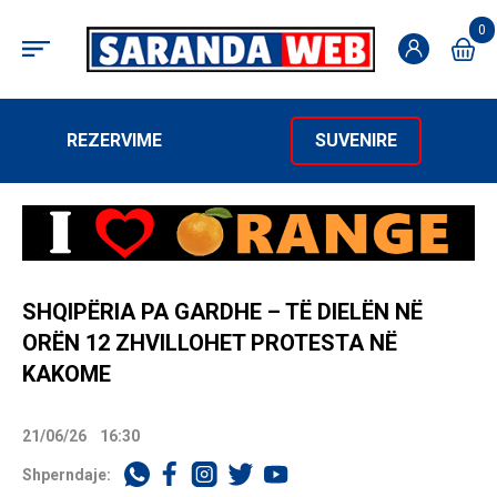
0
REZERVIME
SUVENIRE
SHQIPËRIA PA GARDHE – TË DIELËN NË
ORËN 12 ZHVILLOHET PROTESTA NË
KAKOME
21/06/26
16:30
Shperndaje: