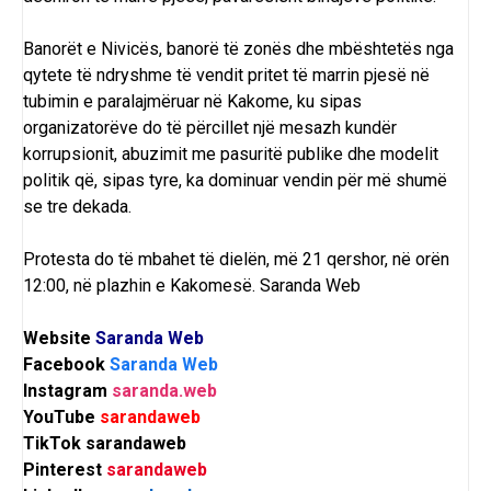
Banorët e Nivicës, banorë të zonës dhe mbështetës nga
qytete të ndryshme të vendit pritet të marrin pjesë në
tubimin e paralajmëruar në Kakome, ku sipas
organizatorëve do të përcillet një mesazh kundër
korrupsionit, abuzimit me pasuritë publike dhe modelit
politik që, sipas tyre, ka dominuar vendin për më shumë
se tre dekada.
Protesta do të mbahet të dielën, më 21 qershor, në orën
12:00, në plazhin e Kakomesë.
Saranda Web
Website
Saranda Web
Facebook
Saranda Web
Instagram
saranda.web
YouTube
sarandaweb
TikTok
sarandaweb
Pinterest
sarandaweb