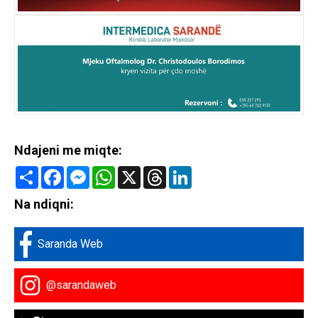
Ndajeni me miqte:
Share
Facebook
Messenger
WhatsApp
X
Threads
LinkedIn
Na ndiqni:
Saranda Web
@sarandaweb