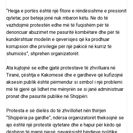
“Heqja e portës është një fitore e rëndësishme e presionit
qytetar, por beteja jonë nuk mbaron këtu. Ne do të
vazhdojmë protestën edhe më të fuqishëm për të
denoncuar abuzimet me pasuritë kombëtare dhe për të
kundërshtuar modelin e qeverisjes që ka prodhuar
korrupsion dhe privilegje për një pakicë në kurriz të
shumicës”, shprehen organizatorët.
Ata kujtojnë se edhe gjatë protestave të zhvilluara në
Tiranë, çështja e Kakomesë dhe e gardheve që kufizojnë
aksesin publik është përmendur si simbol i një problemi
më të gjerë që lidhet me mënyrën se si janë administruar
pronat dhe pasuritë publike në Shqipëri.
Protesta e së dielës do të zhvillohet nën thirrjen
“Shqipëria pa gardhe”, ndërsa organizatorët theksojnë se
ajo është një protestë qytetare dhe e hapur për këdo që
dëshiron të marrë pjesë, pavarësisht bindjeve politike.