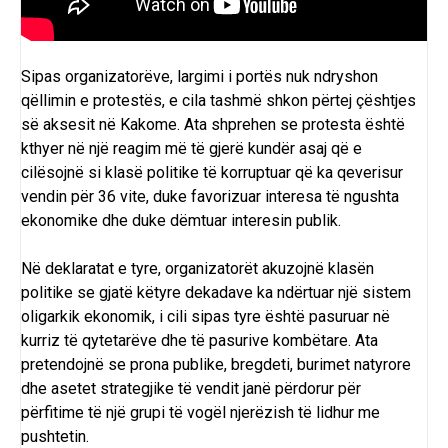
Sipas organizatorëve, largimi i portës nuk ndryshon
qëllimin e protestës, e cila tashmë shkon përtej çështjes
së aksesit në Kakome. Ata shprehen se protesta është
kthyer në një reagim më të gjerë kundër asaj që e
cilësojnë si klasë politike të korruptuar që ka qeverisur
vendin për 36 vite, duke favorizuar interesa të ngushta
ekonomike dhe duke dëmtuar interesin publik.
Në deklaratat e tyre, organizatorët akuzojnë klasën
politike se gjatë këtyre dekadave ka ndërtuar një sistem
oligarkik ekonomik, i cili sipas tyre është pasuruar në
kurriz të qytetarëve dhe të pasurive kombëtare. Ata
pretendojnë se prona publike, bregdeti, burimet natyrore
dhe asetet strategjike të vendit janë përdorur për
përfitime të një grupi të vogël njerëzish të lidhur me
pushtetin.