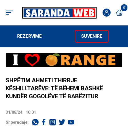
0
REZERVIME
SUVENIRE
SHPËTIM AHMETI THIRRJE
KËSHILLTARËVE: TË BËHEMI BASHKË
KUNDËR GOGOLËVE TË BABËZITUR
31/08/24
10:01
Shperndaje: