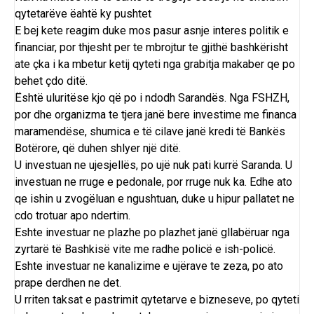
qytetarëve ëahtë ky pushtet
E bej kete reagim duke mos pasur asnje interes politik e
financiar, por thjesht per te mbrojtur te gjithë bashkërisht
ate çka i ka mbetur ketij qyteti nga grabitja makaber qe po
behet çdo ditë.
Është uluritëse kjo që po i ndodh Sarandës. Nga FSHZH,
por dhe organizma te tjera janë bere investime me financa
maramendëse, shumica e të cilave janë kredi të Bankës
Botërore, që duhen shlyer një ditë.
U investuan ne ujesjellës, po ujë nuk pati kurrë Saranda. U
investuan ne rruge e pedonale, por rruge nuk ka. Edhe ato
qe ishin u zvogëluan e ngushtuan, duke u hipur pallatet ne
cdo trotuar apo ndertim.
Eshte investuar ne plazhe po plazhet janë gllabëruar nga
zyrtarë të Bashkisë vite me radhe policë e ish-policë.
Eshte investuar ne kanalizime e ujërave te zeza, po ato
prape derdhen ne det.
U rriten taksat e pastrimit qytetarve e bizneseve, po qyteti