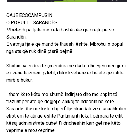
QAJE ECOCAMPUSIN
O POPULL I SARANDËS
Mbetesh pa fjalë me këta bashkiakë që drejtojnë sot
Sarandën.
E vetmja fjalë që mund të thuash, është: Mbrohu, o popull
nga ata që nuk dinë çfarë bëjmë.
Shohin ca ëndrra të çmendura në darkë dhe vjen mëngjesi
e i vënë kazmën qytetit, duke ksebërë edhe atë që ishte
mirë e bukur.
I them këto këto me shumë indinjatë dhe me shpirt të
trazuat për ato që degjoj e shikoj të ndodhin ne këtë
Sarandë dhe me këtë shpërfillje skandaloze e anashkalim
ekstrem të atij që është Parlamenti lokal, përpara të cilit
kësaj administrate duhet t’i dridheshin karriget me këto
veprime e mosveprime.