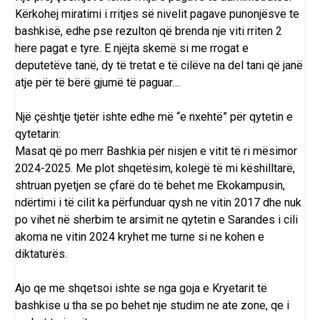
Kërkohej miratimi i rritjes së nivelit pagave punonjësve te
bashkisë, edhe pse rezulton që brenda nje viti rriten 2
here pagat e tyre. E njëjta skemë si me rrogat e
deputetëve tanë, dy të tretat e të cilëve na del tani që janë
atje për të bërë gjumë të paguar…
Një çështje tjetër ishte edhe më “e nxehtë” për qytetin e
qytetarin:
Masat që po merr Bashkia për nisjen e vitit të ri mësimor
2024-2025. Me plot shqetësim, kolegë të mi këshilltarë,
shtruan pyetjen se çfarë do të behet me Ekokampusin,
ndërtimi i të cilit ka përfunduar qysh ne vitin 2017 dhe nuk
po vihet në sherbim te arsimit ne qytetin e Sarandes i cili
akoma ne vitin 2024 kryhet me turne si ne kohen e
diktaturës.
Ajo qe me shqetsoi ishte se nga goja e Kryetarit të
bashkise u tha se po behet nje studim ne ate zone, qe i