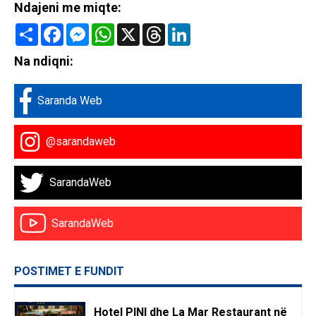
Ndajeni me miqte:
Share
Facebook
Messenger
WhatsApp
X
Threads
LinkedIn
Na ndiqni:
Saranda Web
@sarandaweb
SarandaWeb
SarandaWeb
POSTIMET E FUNDIT
Hotel PINI dhe La Mar Restaurant në