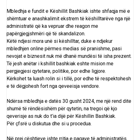
Mbledhja e fundit e Këshillit Bashkiak ishte shfaqja më e
shëmtuar e anashkalimit ekstrem të këshilltarëve nga një
administratë që ka vepruar dhe reagon me
papërgjegjshmëri që të skandalizon.
Këtë ndjesi mora unë si këshilltar, duke e ndjekur
mbledhjen online përmes medias së pranishme, pasi
nevojat e biznesit nuk më dhanë mundësi të isha prezent.
Të jesh anëtar i kshillit bashkiak eshte mision me
pergjegjesi qytetare, politike, por edhe ligjore.
Kërkohet ta luash rolin si i tillë, por edhe të respektohesh
e të dëgjohesh fort nga qeveeisja vendore.
Ndërsa mbledhja e datës 30 gusht 2024, me një rend dite
shumë të rëndësishëm për qytetin, na tregoi që kjo
qeverisje as nuk do t’ia dijë për Këshillin Bashkiak.
Për çfsrë u diskutua dhe si u procedua.
Një prej çështjeve ishte rritja e pagave të administratës.