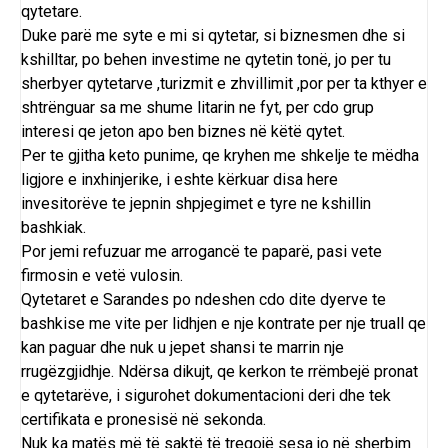
qytetare.
Duke parë me syte e mi si qytetar, si biznesmen dhe si
kshilltar, po behen investime ne qytetin tonë, jo per tu
sherbyer qytetarve ,turizmit e zhvillimit ,por per ta kthyer e
shtrënguar sa me shume litarin ne fyt, per cdo grup
interesi qe jeton apo ben biznes në këtë qytet.
Per te gjitha keto punime, qe kryhen me shkelje te mëdha
ligjore e inxhinjerike, i eshte kërkuar disa here
invesitorëve te jepnin shpjegimet e tyre ne kshillin
bashkiak.
Por jemi refuzuar me arrogancë te paparë, pasi vete
firmosin e vetë vulosin.
Qytetaret e Sarandes po ndeshen cdo dite dyerve te
bashkise me vite per lidhjen e nje kontrate per nje truall qe
kan paguar dhe nuk u jepet shansi te marrin nje
rrugëzgjidhje. Ndërsa dikujt, qe kerkon te rrëmbejë pronat
e qytetarëve, i sigurohet dokumentacioni deri dhe tek
certifikata e pronesisë në sekonda.
Nuk ka matës më të saktë të tregojë sesa jo në sherbim