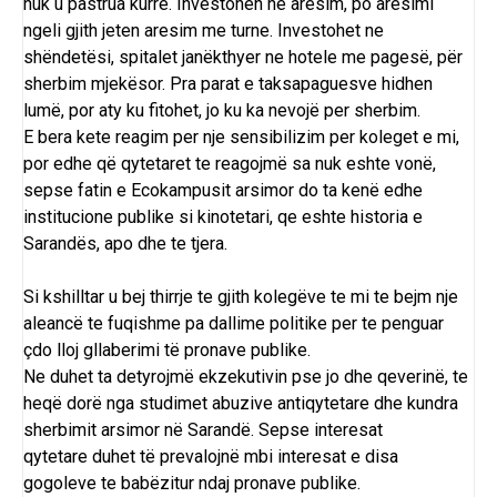
nuk u pastrua kurre. Investohen ne aresim, po aresimi
ngeli gjith jeten aresim me turne. Investohet ne
shëndetësi, spitalet janëkthyer ne hotele me pagesë, për
sherbim mjekësor. Pra parat e taksapaguesve hidhen
lumë, por aty ku fitohet, jo ku ka nevojë per sherbim.
E bera kete reagim per nje sensibilizim per koleget e mi,
por edhe që qytetaret te reagojmë sa nuk eshte vonë,
sepse fatin e Ecokampusit arsimor do ta kenë edhe
institucione publike si kinotetari, qe eshte historia e
Sarandës, apo dhe te tjera.
Si kshilltar u bej thirrje te gjith kolegëve te mi te bejm nje
aleancë te fuqishme pa dallime politike per te penguar
çdo lloj gllaberimi të pronave publike.
Ne duhet ta detyrojmë ekzekutivin pse jo dhe qeverinë, te
heqë dorë nga studimet abuzive antiqytetare dhe kundra
sherbimit arsimor në Sarandë. Sepse interesat
qytetare duhet të prevalojnë mbi interesat e disa
gogoleve te babëzitur ndaj pronave publike.