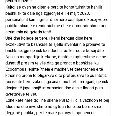
perket turizmit
Kujtoj se qysh ne diten e para te konstituimit te kshilit
bashkiak te dale nga zgjedhjet e 14 majit 2023,
personalisht kam ngritur disa here ceshtjen e kësaj vepre
publike shume e rendesishme dhe e domosdoshme per
arsimimin në qytetin tonë
Unë dhe kolege te tjere, i kemi kërkuar disa here
ekzekutivit te bashkise te sjellë inventarin e pronave te
bashkise, gjë që nuk ka ndodhur as kur sot e kësaj dite.
Nga kjo mospërfilje kërkese, është e kuptueshme se ne
duhet të presim të vijë dita qe pronat e bashkise, ku
Ecocampusi është “thela e madhe”, të tjetersohen e të
kthen ne prona te oligarkve e te preferuarve të pushtetit,
siç eshte berë zakon nga ana e pushtetit arrogant, që nuk
denjon të japë asnjë informacion dhe asnjë llogari para
qytetarëve të vet.
Edhe kete here doli ne skenë FSHZH i cila vazhdon te bej
studime dhe investime ne qytetin tonë, pa bere asnje
degjesë publike, per te mare parasysh oponencën