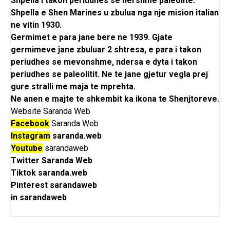
Shpella i takon periudhes se hershme paleolite.
Shpella e Shen Marines u zbulua nga nje
mision italian
ne vitin 1930
.
Germimet e para jane bere ne 1939. Gjate
germimeve jane zbuluar 2 shtresa, e para i takon
periudhes se mevonshme, ndersa e dyta i takon
periudhes se paleolitit. Ne te jane gjetur vegla prej
gure stralli me maja te mprehta.
Ne anen e majte te shkembit ka ikona te Shenjtoreve.
Website
Saranda Web
Facebook
Saranda Web
Instagram
saranda.web
Youtube
sarandaweb
Twitter
Saranda Web
Tiktok
saranda.web
Pinterest
sarandaweb
in
sarandaweb