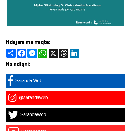
Ndajeni me miqte:
Share
Facebook
Messenger
WhatsApp
X
Threads
LinkedIn
Na ndiqni:
Saranda Web
@sarandaweb
SarandaWeb