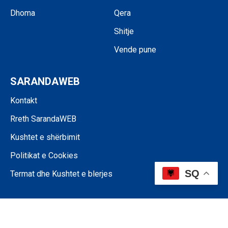
Dhoma
Qera
Shitje
Vende pune
SARANDAWEB
Kontakt
Rreth SarandaWEB
Kushtet e shërbimit
Politikat e Cookies
SQ
Termat dhe Kushtet e blerjes
©SARANDAWEB - 2024 • Ndalohet riprodhimi i paautorizuar i përmbajtjes
së kësaj faqeje.