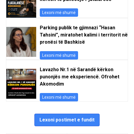
Lexoni më shumë
Parking publik te gjimnazi “Hasan
Tahsini”, miratohet kalimi i territorit në
pronësi të Bashkisë
Lexoni më shumë
Lavazho Nr.1 në Sarandë kërkon
punonjës me eksperiencë. Ofrohet
Akomodim
Lexoni më shumë
Lexoni postimet e fundit