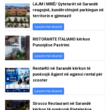
LAJM I MIRË/ Qytetarët në Sarandë
reagojnë, kundërshtojnë parkingun në
territorin e gjimnazit
Lexoni më shumë
RISTORANTE ITALIANO kërkon
Punonjëse Pastrimi
Lexoni më shumë
Rental4U në Sarandë kërkon të
punësojë Agjent në agjensi rental për
scooter
Lexoni më shumë
Sirocco Restaurant në Sarandë
kërkon të punësojë Pjatalarëse