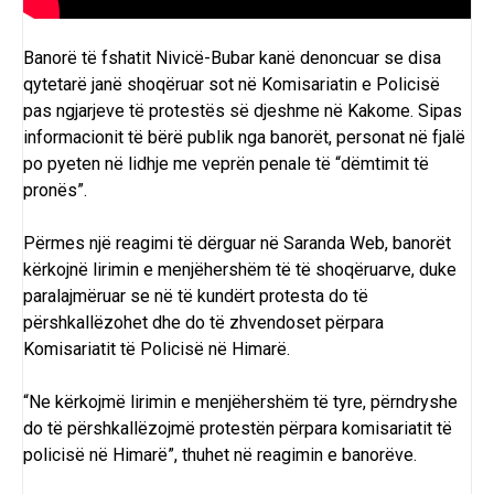
Banorë të fshatit Nivicë-Bubar kanë denoncuar se disa
qytetarë janë shoqëruar sot në Komisariatin e Policisë
pas ngjarjeve të protestës së djeshme në Kakome. Sipas
informacionit të bërë publik nga banorët, personat në fjalë
po pyeten në lidhje me veprën penale të “dëmtimit të
pronës”.
Përmes një reagimi të dërguar në Saranda Web, banorët
kërkojnë lirimin e menjëhershëm të të shoqëruarve, duke
paralajmëruar se në të kundërt protesta do të
përshkallëzohet dhe do të zhvendoset përpara
Komisariatit të Policisë në Himarë.
“Ne kërkojmë lirimin e menjëhershëm të tyre, përndryshe
do të përshkallëzojmë protestën përpara komisariatit të
policisë në Himarë”, thuhet në reagimin e banorëve.