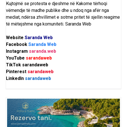
Kujtojmë se protesta e djeshme në Kakome tërhoqi
vëmendje të madhe publike dhe u ndoq nga afër nga
mediat, ndërsa zhvillimet e sotme pritet të sjellin reagime
të mëtejshme nga komuniteti.
Saranda Web
Website
Saranda Web
Facebook
Saranda Web
Instagram
saranda.web
YouTube
sarandaweb
TikTok
sarandaweb
Pinterest
sarandaweb
LinkedIn
sarandaweb