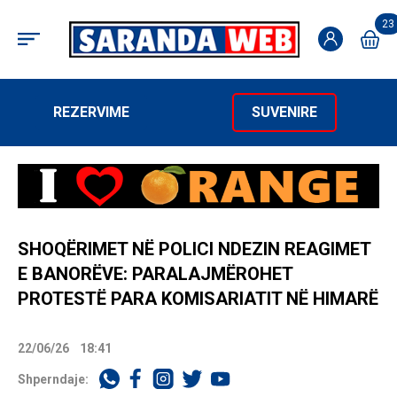
23
REZERVIME
SUVENIRE
SHOQËRIMET NË POLICI NDEZIN REAGIMET
E BANORËVE: PARALAJMËROHET
PROTESTË PARA KOMISARIATIT NË HIMARË
22/06/26
18:41
Shperndaje: