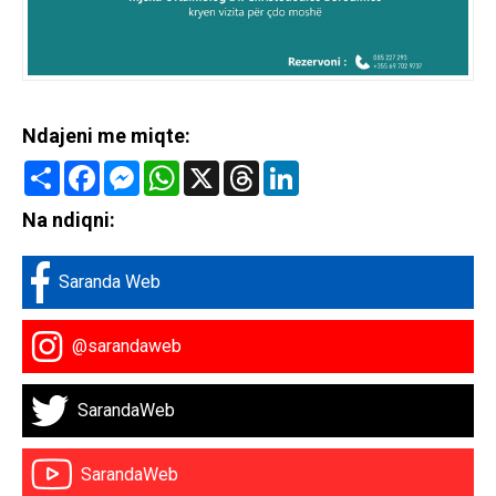
Ndajeni me miqte:
Share
Facebook
Messenger
WhatsApp
X
Threads
LinkedIn
Na ndiqni:
Saranda Web
@sarandaweb
SarandaWeb
SarandaWeb