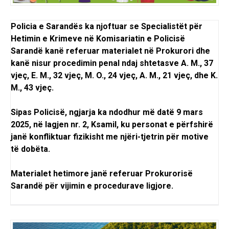
Policia e Sarandës ka njoftuar se Specialistët për
Hetimin e Krimeve në Komisariatin e Policisë
Sarandë kanë referuar materialet në Prokurori dhe
kanë nisur procedimin penal ndaj shtetasve A. M., 37
vjeç, E. M., 32 vjeç, M. O., 24 vjeç, A. M., 21 vjeç, dhe K.
M., 43 vjeç.
Sipas Policisë, ngjarja ka ndodhur më datë 9 mars
2025, në lagjen nr. 2, Ksamil, ku personat e përfshirë
janë konfliktuar fizikisht me njëri-tjetrin për motive
të dobëta.
Materialet hetimore janë referuar Prokurorisë
Sarandë për vijimin e procedurave ligjore.