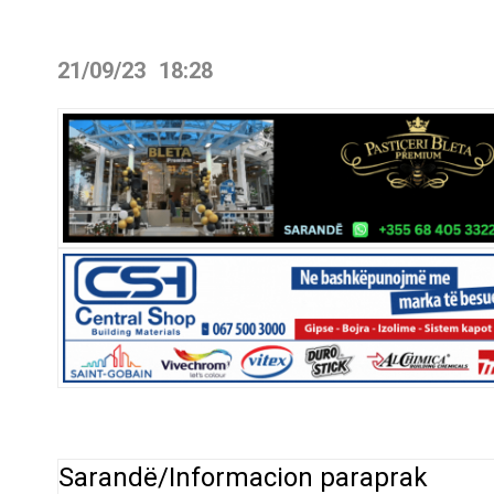
21/09/23
18:28
Sarandë/Informacion paraprak