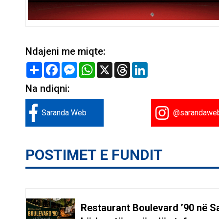
Ndajeni me miqte:
Share
Facebook
Messenger
WhatsApp
X
Threads
LinkedIn
Na ndiqni:
Saranda Web
@sarandawe
POSTIMET E FUNDIT
Restaurant Boulevard ’90 në S