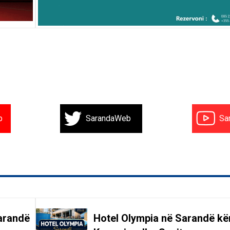
b
SarandaWeb
Sa
arandë
Hotel Olympia në Sarandë kë