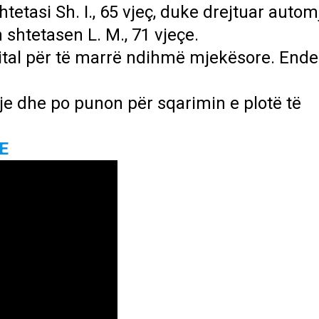
shtetasi Sh. I., 65 vjeç, duke drejtuar autom
shtetasen L. M., 71 vjeçe.
pital për të marrë ndihmë mjekësore. End
e dhe po punon për sqarimin e plotë të
E