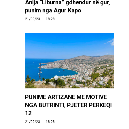
Anija “Liburna” gdhendur në gur,
punim nga Agur Kapo
21/09/23
18:28
PUNIME ARTIZANE ME MOTIVE
NGA BUTRINTI, PJETER PERKEQI
12
21/09/23
18:28