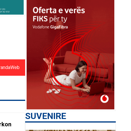
randaWeb
SUVENIRE
rkon