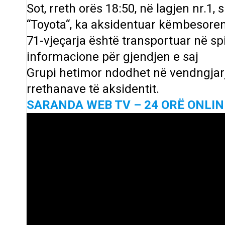
Sot, rreth orës 18:50, në lagjen nr.1, 
“Toyota“, ka aksidentuar këmbesoren 
71-vjeçarja është transportuar në s
informacione për gjendjen e saj
Grupi hetimor ndodhet në vendngjarj
rrethanave të aksidentit.
SARANDA WEB TV – 24 ORË ONLIN