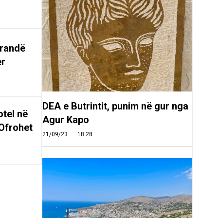
arandë
er
DEA e Butrintit, punim në gur nga
tel në
Agur Kapo
Ofrohet
21/09/23
18:28