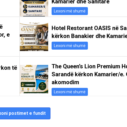
Kamarier dhe Sanitare
Lexoni më shumë
ë
Hotel Restorant OASIS në S
r, e
kërkon Banakier dhe Kamari
Lexoni më shumë
The Queen’s Lion Premium Ho
rkon të
Sarandë kërkon Kamarier/e. 
akomodim
Lexoni më shumë
oni postimet e fundit