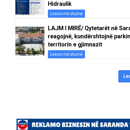
Hidraulik
Lexoni më shumë
LAJM I MIRË/ Qytetarët në Sar
reagojnë, kundërshtojnë parki
territorin e gjimnazit
Lexoni më shumë
Lex