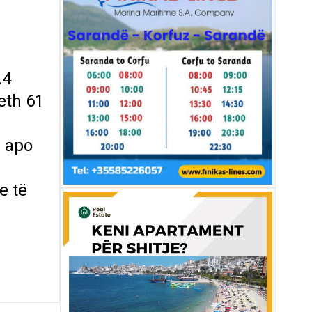
.4
reth 61
e apo
e të