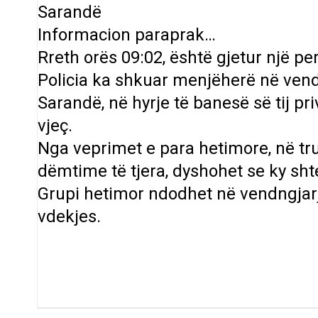
Sarandë
Informacion paraprak…
Rreth orës 09:02, është gjetur një per
Policia ka shkuar menjëherë në vend
Sarandë, në hyrje të banesë së tij priv
vjeç.
Nga veprimet e para hetimore, në tr
dëmtime të tjera, dyshohet se ky shte
Grupi hetimor ndodhet në vendngjar
vdekjes.