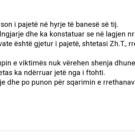
son i pajetë në hyrje të banesë së tij.
ngjarje dhe ka konstatuar se në lagjen nr
ate është gjetur i pajetë, shtetasi Zh.T., r
upin e viktimës nuk vërehen shenja dhun
tas ka ndërruar jetë nga i ftohti.
je dhe po punon për sqarimin e rrethanav