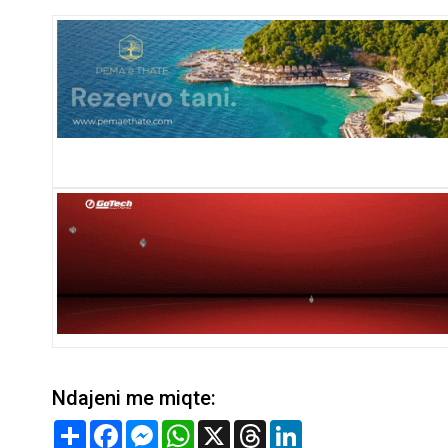
Ndajeni me miqte:
Share
Facebook
Messenger
WhatsApp
X
Threads
LinkedIn