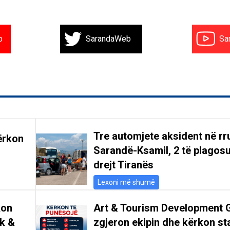
b
SarandaWeb
Sa
Tre automjete aksident në r
ërkon
Sarandë-Ksamil, 2 të plagosu
drejt Tiranës
Lexoni më shumë
kon
Art & Tourism Development 
ik &
zgjeron ekipin dhe kërkon st