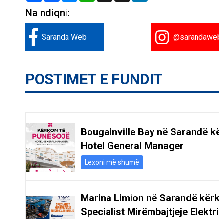
Na ndiqni:
Saranda Web
@sarandawe
POSTIMET E FUNDIT
Bougainville Bay në Sarandë k
Hotel General Manager
Lexoni më shumë
Marina Limion në Sarandë kër
Specialist Mirëmbajtjeje Elektr