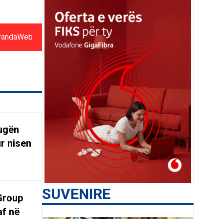
randaWeb
rugën
r nisen
SUVENIRE
Group
af në