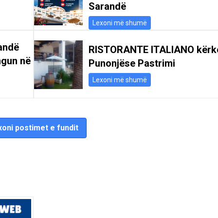
Sarandë
Lexoni më shumë
andë
RISTORANTE ITALIANO kërk
ngun në
Punonjëse Pastrimi
Lexoni më shumë
oni postimet e fundit