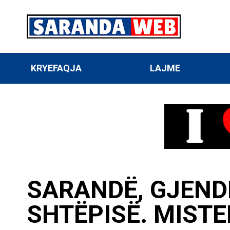
KRYEFAQJA
LAJME
SARANDË, GJEND
SHTËPISË. MIST