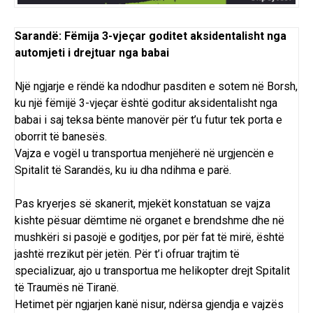
Sarandë: Fëmija 3-vjeçar goditet aksidentalisht nga
automjeti i drejtuar nga babai
Një ngjarje e rëndë ka ndodhur pasditen e sotem në Borsh,
ku një fëmijë 3-vjeçar është goditur aksidentalisht nga
babai i saj teksa bënte manovër për t’u futur tek porta e
oborrit të banesës.
Vajza e vogël u transportua menjëherë në urgjencën e
Spitalit të Sarandës, ku iu dha ndihma e parë.
Pas kryerjes së skanerit, mjekët konstatuan se vajza
kishte pësuar dëmtime në organet e brendshme dhe në
mushkëri si pasojë e goditjes, por për fat të mirë, është
jashtë rrezikut për jetën. Për t’i ofruar trajtim të
specializuar, ajo u transportua me helikopter drejt Spitalit
të Traumës në Tiranë.
Hetimet për ngjarjen kanë nisur, ndërsa gjendja e vajzës