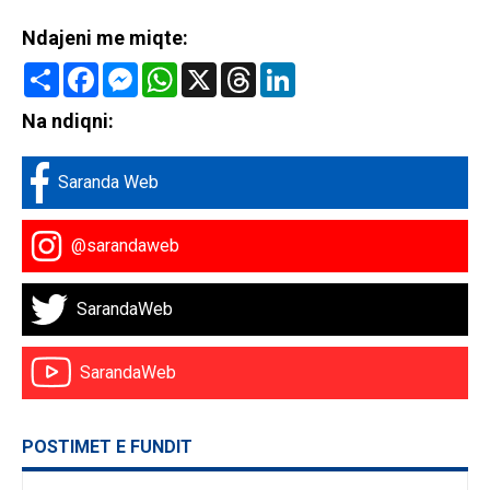
Ndajeni me miqte:
Share
Facebook
Messenger
WhatsApp
X
Threads
LinkedIn
Na ndiqni:
Saranda Web
@sarandaweb
SarandaWeb
SarandaWeb
POSTIMET E FUNDIT