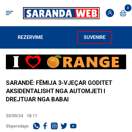
0
REZERVIME
SUVENIRE
SARANDË: FËMIJA 3-VJEÇAR GODITET
AKSIDENTALISHT NGA AUTOMJETI I
DREJTUAR NGA BABAI
30/09/24
18:11
Shperndaje: