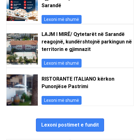
Sarandë
Lexoni më shumë
LAJM I MIRË/ Qytetarët në Sarandë
reagojnë, kundërshtojnë parkingun në
territorin e gjimnazit
Lexoni më shumë
RISTORANTE ITALIANO kërkon
Punonjëse Pastrimi
Lexoni më shumë
Lexoni postimet e fundit