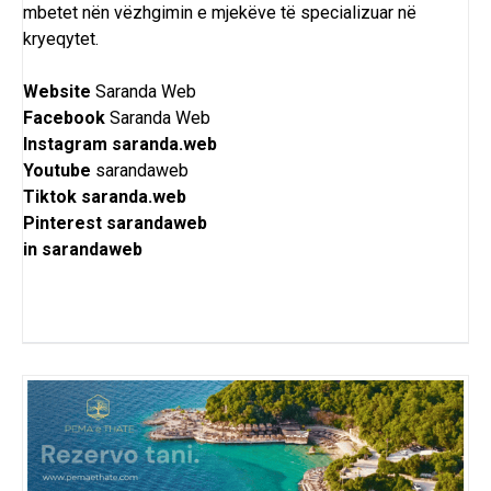
mbetet nën vëzhgimin e mjekëve të specializuar në
kryeqytet.
Website
Saranda Web
Facebook
Saranda Web
Instagram
saranda.web
Youtube
sarandaweb
Tiktok
saranda.web
Pinterest
sarandaweb
in
sarandaweb