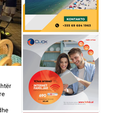
htër
re
 dhe