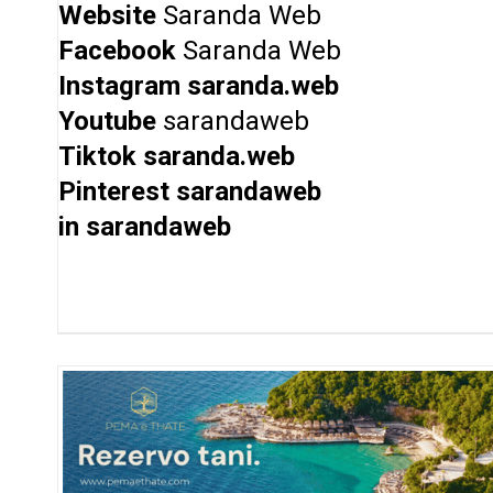
Website
Saranda Web
Facebook
Saranda Web
Instagram
saranda.web
Youtube
sarandaweb
Tiktok
saranda.web
Pinterest
sarandaweb
in
sarandaweb