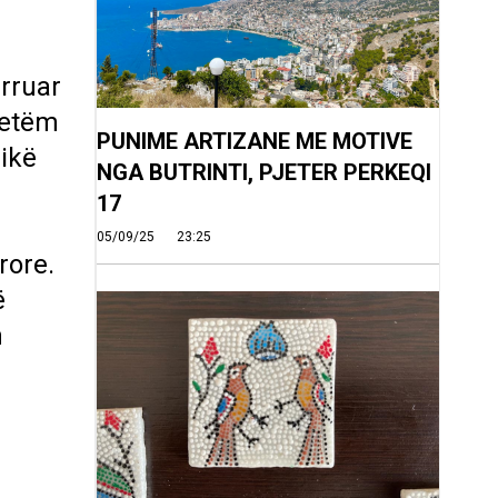
rruar
vetëm
PUNIME ARTIZANE ME MOTIVE
pikë
NGA BUTRINTI, PJETER PERKEQI
17
i
05/09/25
23:25
rore.
ë
n