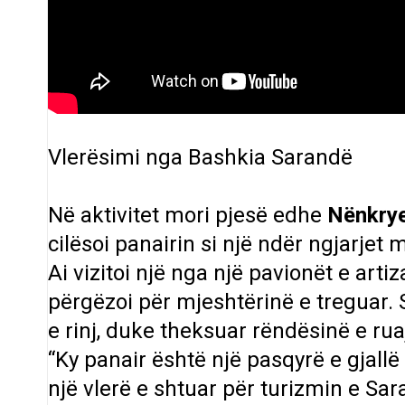
Vlerësimi nga Bashkia Sarandë
Në aktivitet mori pjesë edhe
Nënkrye
cilësoi panairin si një ndër ngjarjet 
Ai vizitoi një nga një pavionët e art
përgëzoi për mjeshtërinë e treguar. 
e rinj, duke theksuar rëndësinë e ruaj
“Ky panair është një pasqyrë e gjall
një vlerë e shtuar për turizmin e Sara