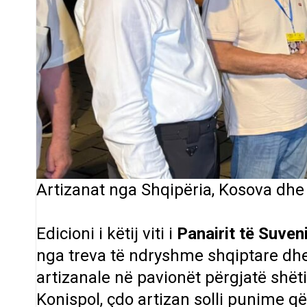
Artizanat nga Shqipëria, Kosova dhe 
Edicioni i këtij viti i
Panairit të Suven
nga treva të ndryshme shqiptare dhe 
artizanale në pavionët përgjatë shët
Konispol, çdo artizan solli punime q