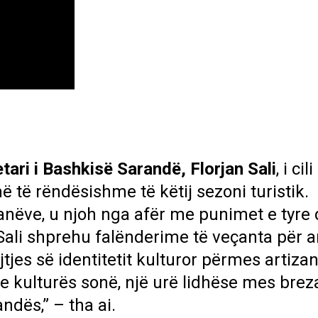
tari i Bashkisë Sarandë, Florjan Sali
, i cili
më të rëndësishme të këtij sezoni turistik.
izanëve, u njoh nga afër me punimet e tyre 
Sali shprehu falënderime të veçanta për a
tjes së identitetit kulturor përmes artizan
ë e kulturës sonë, një urë lidhëse mes bre
ndës,” – tha ai.