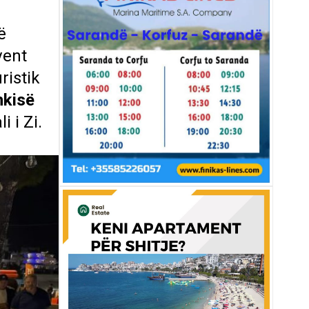
ë
vent
ristik
hkisë
 i Zi.