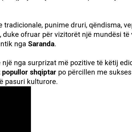
 tradicionale, punime druri, qëndisma, v
duke ofruar për vizitorët një mundësi të
entik nga
Saranda
.
 një nga surprizat më pozitive të këtij edic
t popullor shqiptar
po përcillen me sukses
të pasuri kulturore.