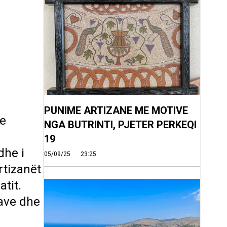
PUNIME ARTIZANE ME MOTIVE
 e
NGA BUTRINTI, PJETER PERKEQI
19
dhe i
05/09/25
23:25
rtizanët
atit.
zave dhe