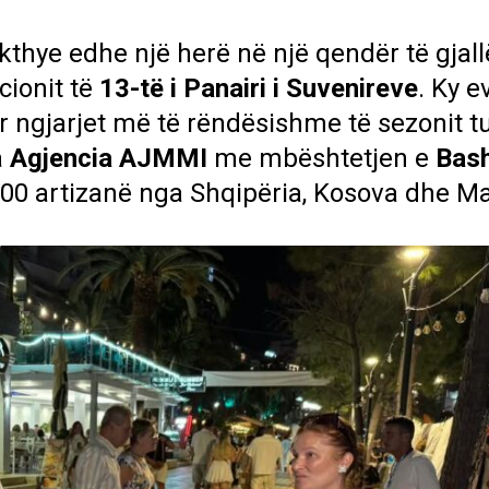
kthye edhe një herë në një qendër të gjall
cionit të
13-të i Panairi i Suvenireve
. Ky e
 ngjarjet më të rëndësishme të sezonit tu
a
Agjencia AJMMI
me mbështetjen e
Bas
h 100 artizanë nga Shqipëria, Kosova dhe Mali