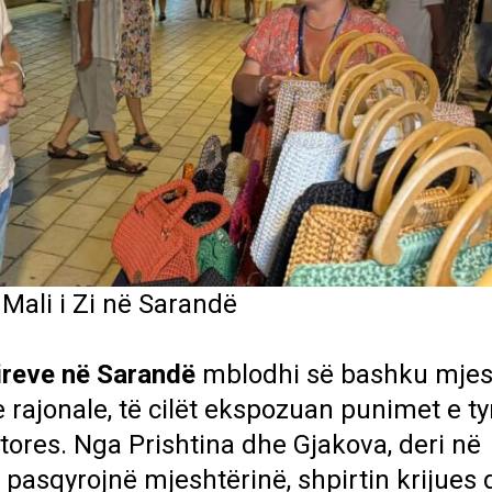
Mali i Zi në Sarandë
ireve në Sarandë
mblodhi së bashku mjes
rajonale, të cilët ekspozuan punimet e ty
itores. Nga Prishtina dhe Gjakova, deri në
ë pasqyrojnë mjeshtërinë, shpirtin krijues