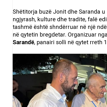
Shëtitorja buzë Jonit dhe Saranda u 
ngjyrash, kulture dhe tradite, falë edi
tashmë është shndërruar në një ndër
në qytetin bregdetar. Organizuar ng
Sarandë
, panairi solli në qytet rret