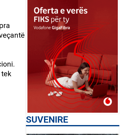
epra
 veçantë
ioni.
 tek
SUVENIRE