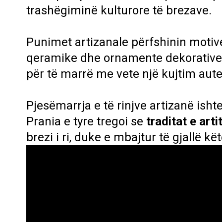
trashëgiminë kulturore të brezave.
Punimet artizanale përfshinin motive
qeramike dhe ornamente dekorative, 
për të marrë me vete një kujtim aut
Pjesëmarrja e të rinjve artizanë ishte
Prania e tyre tregoi se
traditat e arti
brezi i ri, duke e mbajtur të gjallë kë