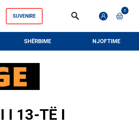
0
SUVENIRE
SHËRBIME
NJOFTIME
I 13-TË I