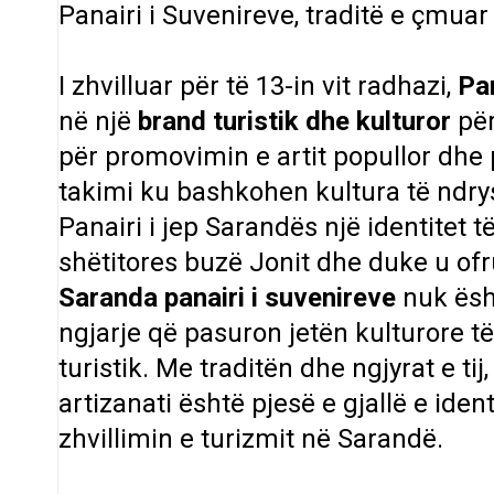
Panairi i Suvenireve, traditë e çmua
I zhvilluar për të 13-in vit radhazi,
Pa
në një
brand turistik dhe kulturor
për
për promovimin e artit popullor dhe 
takimi ku bashkohen kultura të ndrys
Panairi i jep Sarandës një identitet t
shëtitores buzë Jonit dhe duke u ofr
Saranda panairi i suvenireve
nuk ësht
ngjarje që pasuron jetën kulturore të 
turistik. Me traditën dhe ngjyrat e ti
artizanati është pjesë e gjallë e iden
zhvillimin e turizmit në Sarandë.