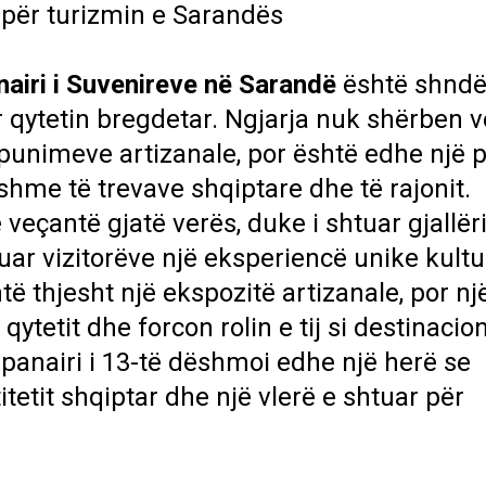
r për turizmin e Sarandës
nairi i Suvenireve në Sarandë
është shndë
 qytetin bregdetar. Ngjarja nuk shërben 
punimeve artizanale, por është edhe një 
hme të trevave shqiptare dhe të rajonit.
ë veçantë gjatë verës, duke i shtuar gjallër
uar vizitorëve një eksperiencë unike kultu
ë thjesht një ekspozitë artizanale, por nj
qytetit dhe forcon rolin e tij si destinacio
j, panairi i 13-të dëshmoi edhe një herë se
titetit shqiptar dhe një vlerë e shtuar për