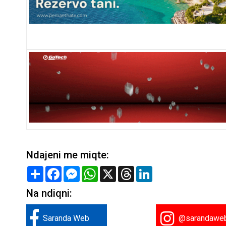
Ndajeni me miqte:
Share
Facebook
Messenger
WhatsApp
X
Threads
LinkedIn
Na ndiqni:
Saranda Web
@sarandawe