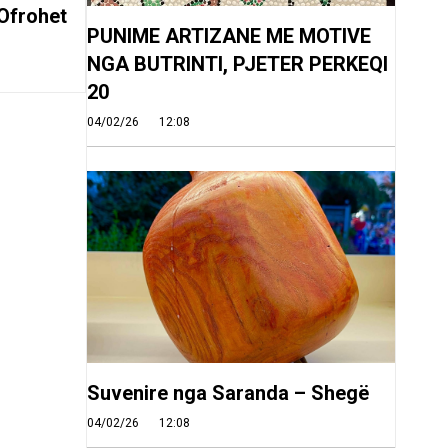
Ofrohet
PUNIME ARTIZANE ME MOTIVE
NGA BUTRINTI, PJETER PERKEQI
20
04/02/26
12:08
Suvenire nga Saranda – Shegë
04/02/26
12:08