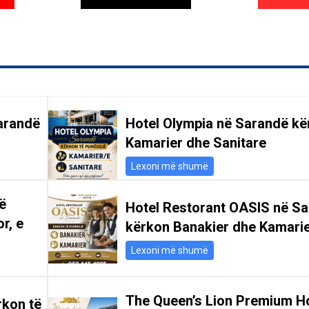
arandë
Hotel Olympia në Sarandë kë
Kamarier dhe Sanitare
Lexoni më shumë
ë
Hotel Restorant OASIS në S
r, e
kërkon Banakier dhe Kamari
Lexoni më shumë
The Queen’s Lion Premium Ho
rkon të