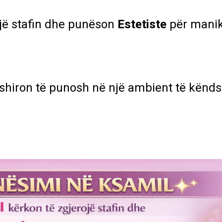
jë stafin dhe punëson
Estetiste
për manik
ëshiron të punosh në një ambient të kënd