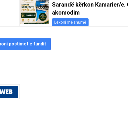
Sarandë kërkon Kamarier/e. 
akomodim
Lexoni më shumë
oni postimet e fundit