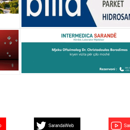
b
SarandaWeb
Sa