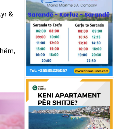
yr &
shëm,