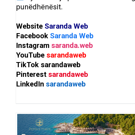
punëdhënësit.
Website
Saranda Web
Facebook
Saranda Web
Instagram
saranda.web
YouTube
sarandaweb
TikTok
sarandaweb
Pinterest
sarandaweb
LinkedIn
sarandaweb