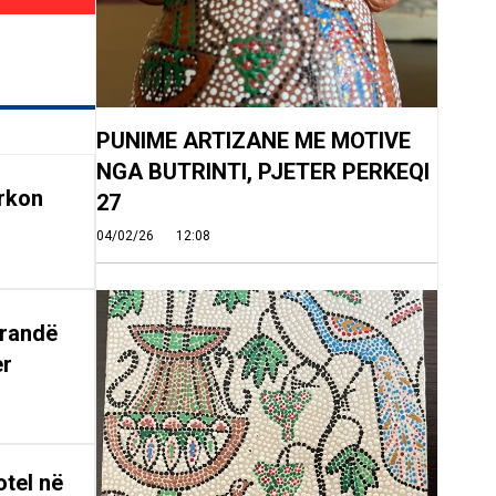
PUNIME ARTIZANE ME MOTIVE
NGA BUTRINTI, PJETER PERKEQI
rkon
27
04/02/26
12:08
arandë
er
tel në