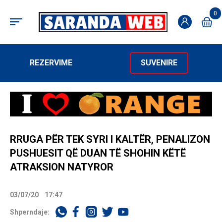
0
REZERVIME
SUVENIRE
RRUGA PËR TEK SYRI I KALTËR, PENALIZON
PUSHUESIT QË DUAN TË SHOHIN KËTË
ATRAKSION NATYROR
03/07/20
17:47
Shperndaje: