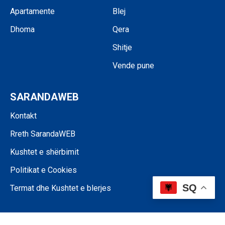
Apartamente
Blej
Dhoma
Qera
Shitje
Vende pune
SARANDAWEB
Kontakt
Rreth SarandaWEB
Kushtet e shërbimit
Politikat e Cookies
SQ
Termat dhe Kushtet e blerjes
©SARANDAWEB - 2024 • Ndalohet riprodhimi i paautorizuar i përmbajtjes