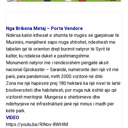
Nga Brikena Metaj – Porta Vendore
Ndërsa kalon kthesat e shumta të rrugës së gjarpëruar të
Muzinës, menjëherë sapo rruga shtrohet, ndeshesh me
tabelën që të orienton drejt burimit natyror të Syrit të
kaltër, ku ndalesa duket e pashmangshme.
Monumenti natyror më i rëndësishëm përgjatë aksit
nacional Gjirokastër – Sarandë, numëronte deri një vit më
parë, para pandemisë, rreth 2000 vizitorë në ditë.
Zona me një hapësirë prej 180 hektarë ka një nivel të lartë
biodiversiteti dhe habitatesh, por rruga nuk është ajo që
vizitorët meritojnë. Mungesa e shërbimeve dhe
ndërhyrjeve në infrastrukturë janë një minus i madh për
këtë park.
VIDEO
https://youtu.be/RlNov-8WHlM