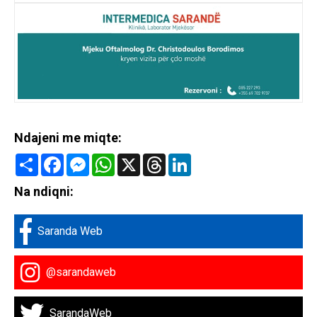
Ndajeni me miqte:
Share
Facebook
Messenger
WhatsApp
X
Threads
LinkedIn
Na ndiqni:
Saranda Web
@sarandaweb
SarandaWeb