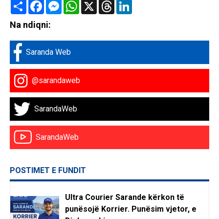
Share
Facebook
Messenger
WhatsApp
X
Threads
LinkedIn
Na ndiqni:
Saranda Web
@sarandaweb
SarandaWeb
SarandaWeb
POSTIMET E FUNDIT
Ultra Courier Sarande kërkon të
punësojë Korrier. Punësim vjetor, e