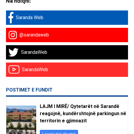
Na ndiqni:
Saranda Web
@sarandaweb
SarandaWeb
SarandaWeb
POSTIMET E FUNDIT
LAJM I MIRË/ Qytetarët në Sarandë
reagojnë, kundërshtojnë parkingun në
territorin e gjimnazit
Lexoni më shumë