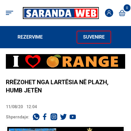
0
REZERVIME
SUVENIRE
RRËZOHET NGA LARTËSIA NË PLAZH,
HUMB JETËN
11/08/20
12:04
Shperndaje: