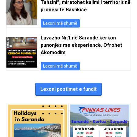
Tahsini”, miratohet kalimi i territorit në
pronësi të Bashkisë
Lexoni më shumë
Lavazho Nr.1 në Sarandë kërkon
punonjës me eksperiencë. Ofrohet
Akomodim
Lexoni më shumë
Lexoni postimet e fundit