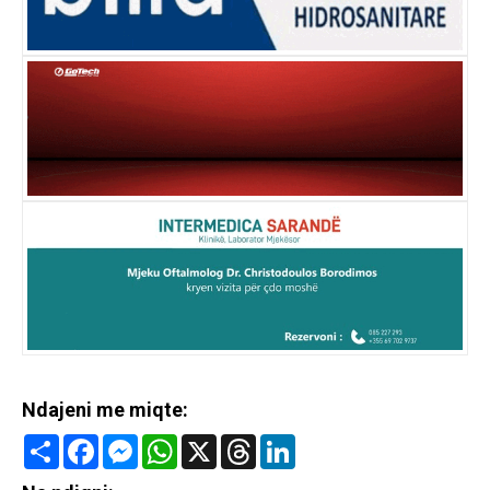
Ndajeni me miqte:
Share
Facebook
Messenger
WhatsApp
X
Threads
LinkedIn