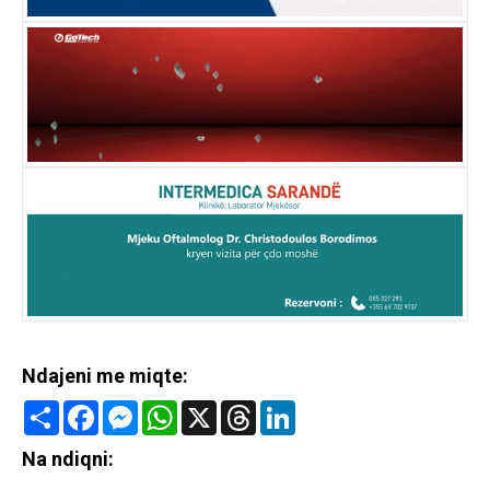
Ndajeni me miqte:
Share
Facebook
Messenger
WhatsApp
X
Threads
LinkedIn
Na ndiqni: