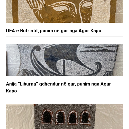
DEA e Butrintit, punim në gur nga Agur Kapo
Anija “Liburna” gdhendur në gur, punim nga Agur
Kapo