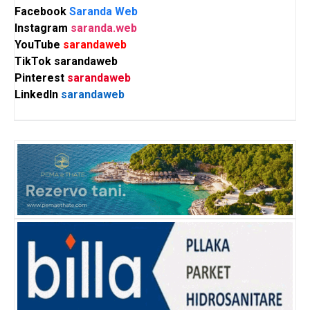
Facebook
Saranda Web
Instagram
saranda.web
YouTube
sarandaweb
TikTok
sarandaweb
Pinterest
sarandaweb
LinkedIn
sarandaweb