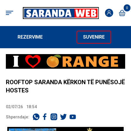
0
REZERVIME
SUVENIRE
ROOFTOP SARANDA KËRKON TË PUNËSOJË
HOSTES
02/07/26
18:54
Shperndaje: