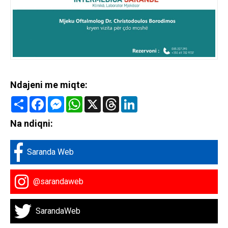
Ndajeni me miqte:
Share
Facebook
Messenger
WhatsApp
X
Threads
LinkedIn
Na ndiqni:
Saranda Web
@sarandaweb
SarandaWeb