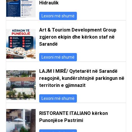
Hidraulik
Lexoni më shumë
Art & Tourism Development Group
zgjeron ekipin dhe kërkon staf në
Sarandë
Lexoni më shumë
LAJM I MIRË/ Qytetarët në Sarandë
reagojnë, kundërshtojnë parkingun në
territorin e gjimnazit
Lexoni më shumë
RISTORANTE ITALIANO kërkon
Punonjëse Pastrimi