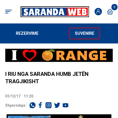
0
REZERVIME
SUVENIRE
I RIU NGA SARANDA HUMB JETËN
TRAGJIKISHT
01/12/17
11:20
Shperndaje: