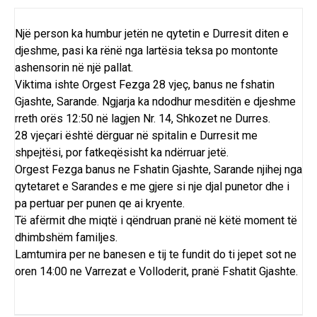
Një person ka humbur jetën ne qytetin e Durresit diten e
djeshme, pasi ka rënë nga lartësia teksa po montonte
ashensorin në një pallat.
Viktima ishte Orgest Fezga 28 vjeç, banus ne fshatin
Gjashte, Sarande. Ngjarja ka ndodhur mesditën e djeshme
rreth orës 12:50 në lagjen Nr. 14, Shkozet ne Durres.
28 vjeçari është dërguar në spitalin e Durresit me
shpejtësi, por fatkeqësisht ka ndërruar jetë.
Orgest Fezga banus ne Fshatin Gjashte, Sarande njihej nga
qytetaret e Sarandes e me gjere si nje djal punetor dhe i
pa pertuar per punen qe ai kryente.
Të afërmit dhe miqtë i qëndruan pranë në këtë moment të
dhimbshëm familjes.
Lamtumira per ne banesen e tij te fundit do ti jepet sot ne
oren 14:00 ne Varrezat e Volloderit, pranë Fshatit Gjashte.