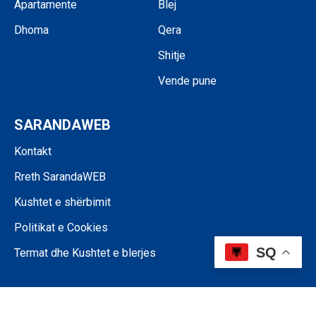
Apartamente
Blej
Dhoma
Qera
Shitje
Vende pune
SARANDAWEB
Kontakt
Rreth SarandaWEB
Kushtet e shërbimit
Politikat e Cookies
SQ
Termat dhe Kushtet e blerjes
©SARANDAWEB - 2024 • Ndalohet riprodhimi i paautorizuar i përmbajtjes
së kësaj faqeje.