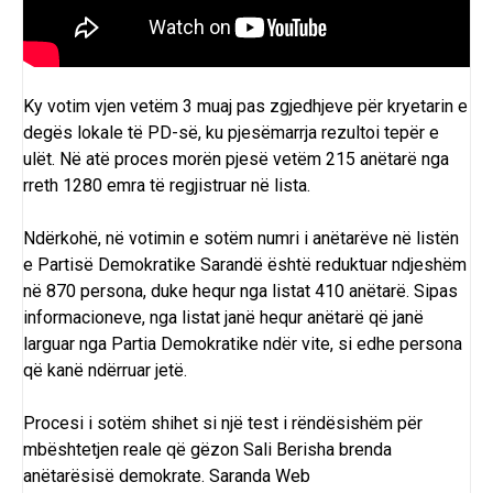
Ky votim vjen vetëm 3 muaj pas
zgjedhjeve për kryetarin
e
degës lokale të PD-së, ku pjesëmarrja rezultoi tepër e
ulët. Në atë proces morën pjesë vetëm 215 anëtarë nga
rreth 1280 emra të regjistruar në lista.
Ndërkohë, në votimin e sotëm numri i anëtarëve në listën
e
Partisë Demokratike Sarandë
është reduktuar ndjeshëm
në 870 persona, duke hequr nga listat 410 anëtarë. Sipas
informacioneve, nga listat janë hequr anëtarë që janë
larguar nga Partia Demokratike ndër vite, si edhe persona
që kanë ndërruar jetë.
Procesi i sotëm shihet si një test i rëndësishëm për
mbështetjen reale që gëzon Sali Berisha brenda
anëtarësisë demokrate.
Saranda Web