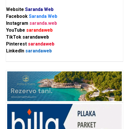
Website
Saranda Web
Facebook
Saranda Web
Instagram
saranda.web
YouTube
sarandaweb
TikTok
sarandaweb
Pinterest
sarandaweb
LinkedIn
sarandaweb