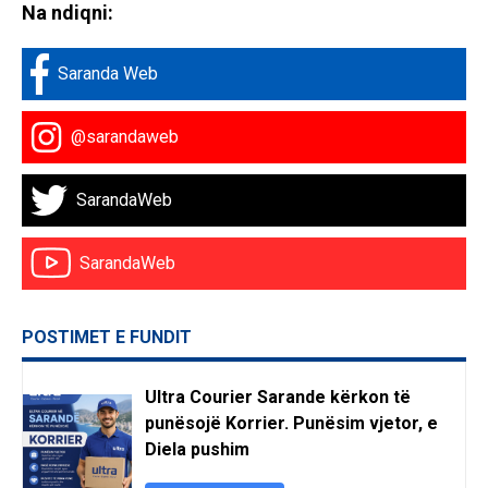
Na ndiqni:
Saranda Web
@sarandaweb
SarandaWeb
SarandaWeb
POSTIMET E FUNDIT
Ultra Courier Sarande kërkon të
punësojë Korrier. Punësim vjetor, e
Diela pushim