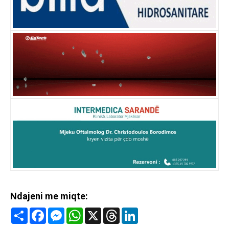
Ndajeni me miqte:
Share
Facebook
Messenger
WhatsApp
X
Threads
LinkedIn