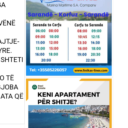
GA
 VËNË
AJTJE-
YRE.
 SHTETI
O TË
GJOBA
 ATA QË