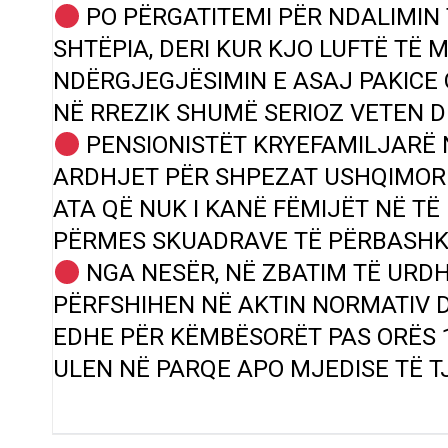
PO PËRGATITEMI PËR NDALIMIN 
SHTËPIA, DERI KUR KJO LUFTË TË
NDËRGJEGJËSIMIN E ASAJ PAKICE
NË RREZIK SHUMË SERIOZ VETEN D
PENSIONISTËT KRYEFAMILJARË 
ARDHJET PËR SHPEZAT USHQIMORE
ATA QË NUK I KANË FËMIJËT NË TË
PËRMES SKUADRAVE TË PËRBASHKË
NGA NESËR, NË ZBATIM TË URDH
PËRFSHIHEN NË AKTIN NORMATIV 
EDHE PËR KËMBËSORËT PAS ORËS 18
ULEN NË PARQE APO MJEDISE TË T