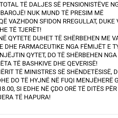
TOTAL TË DALJES SË PENSIONISTËVE N
 MBAROJË! NUK MUND TË PRESIM MË
 QË VAZHDON SFIDON RREGULLAT, DUKE
HE TË TJERËT!
NË QYTETE DUHET TË SHËRBEHEN ME V
 DHE FARMACEUTIKE NGA FËMIJËT E T
 NJËJTIN QYTET, DO TË SHËRBEHEN NGA
TA TË BASHKIVE DHE QEVERISË!
ËRIT TË MINISTRES SË SHËNDETËSISË, D
DHE DO TË HYJNË NË FUQI MENJËHERË 
.00, SI EDHE NË ÇDO ORË TË DITËS PËR
JERA TË HAPURA!