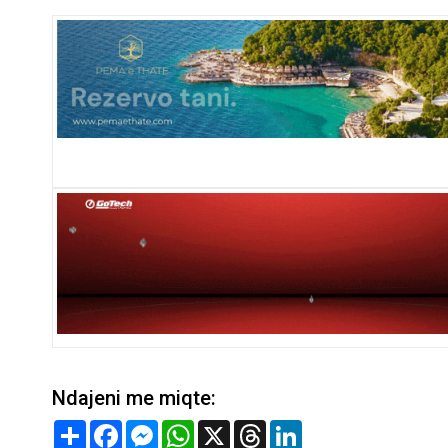
Ndajeni me miqte:
Share
Facebook
Messenger
WhatsApp
X
Threads
LinkedIn