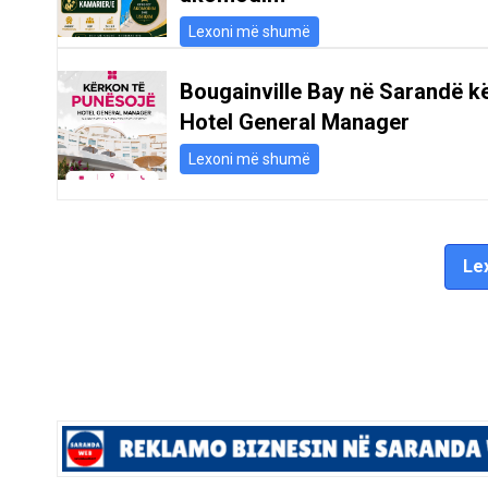
Lexoni më shumë
Bougainville Bay në Sarandë k
Hotel General Manager
Lexoni më shumë
Lex