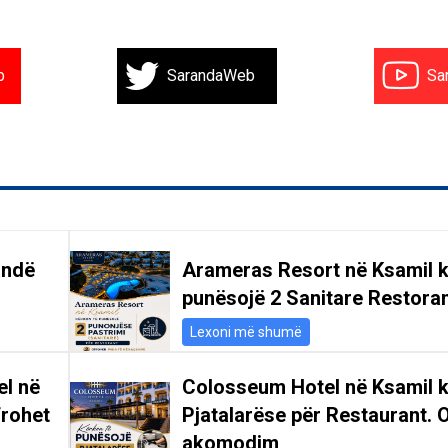
b
SarandaWeb
Sa
andë
Arameras Resort në Ksamil k
punësojë 2 Sanitare Restoran
Lexoni më shumë
el në
Colosseum Hotel në Ksamil 
frohet
Pjatalarëse për Restaurant. 
akomodim