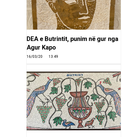
DEA e Butrintit, punim në gur nga
Agur Kapo
16/03/20
13:49