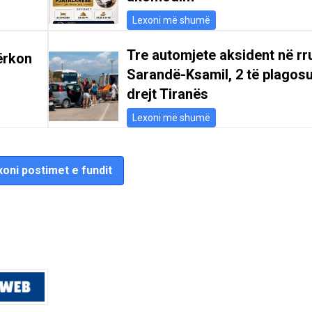
Lexoni më shumë
Tre automjete aksident në r
ërkon
Sarandë-Ksamil, 2 të plagosu
drejt Tiranës
Lexoni më shumë
oni postimet e fundit