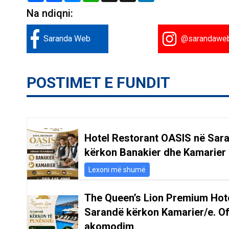
Na ndiqni:
Saranda Web
@sarandawe
POSTIMET E FUNDIT
Hotel Restorant OASIS në Sar
kërkon Banakier dhe Kamarier
Lexoni më shumë
The Queen’s Lion Premium Hot
Sarandë kërkon Kamarier/e. O
akomodim