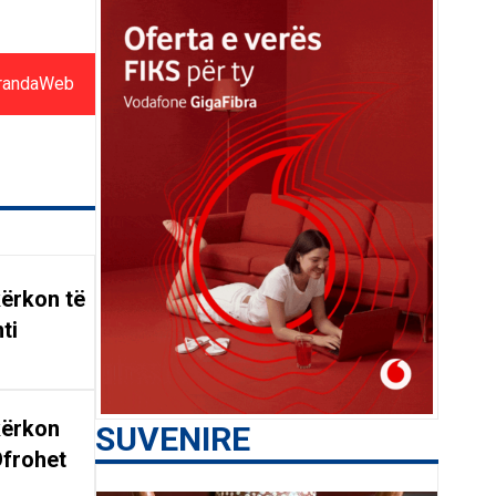
randaWeb
ërkon të
ti
kërkon
SUVENIRE
Ofrohet