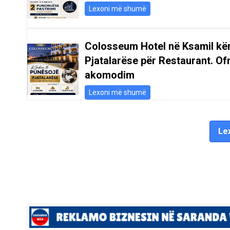
Lexoni më shumë
Colosseum Hotel në Ksamil kë
Pjatalarëse për Restaurant. Of
akomodim
Lexoni më shumë
Lex