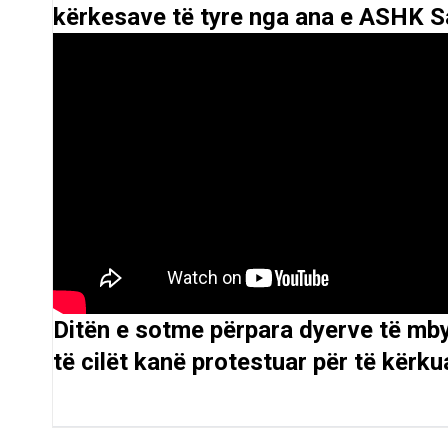
kërkesave të tyre nga ana e ASHK S
Ditën e sotme përpara dyerve të mb
të cilët kanë protestuar për të kërku