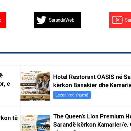
b
SarandaWeb
Sa
ë
Hotel Restorant OASIS në S
r, e
kërkon Banakier dhe Kamari
Lexoni më shumë
The Queen’s Lion Premium Ho
rkon të
Sarandë kërkon Kamarier/e. 