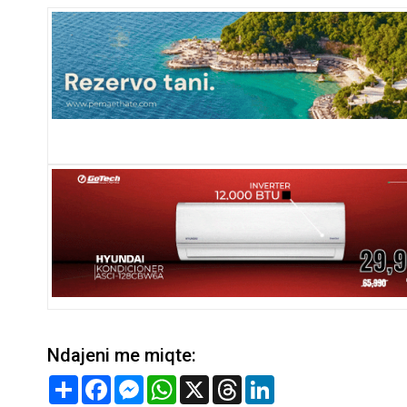
Ndajeni me miqte:
Share
Facebook
Messenger
WhatsApp
X
Threads
LinkedIn