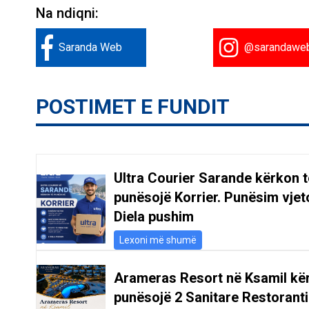
Na ndiqni:
Saranda Web
@sarandawe
POSTIMET E FUNDIT
Ultra Courier Sarande kërkon t
punësojë Korrier. Punësim vjeto
Diela pushim
Lexoni më shumë
Arameras Resort në Ksamil kë
punësojë 2 Sanitare Restoranti