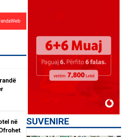
randaWeb
arandë
er
SUVENIRE
tel në
Ofrohet