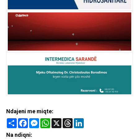
Ndajeni me miqte:
Share
Facebook
Messenger
WhatsApp
X
Threads
LinkedIn
Na ndiqni: