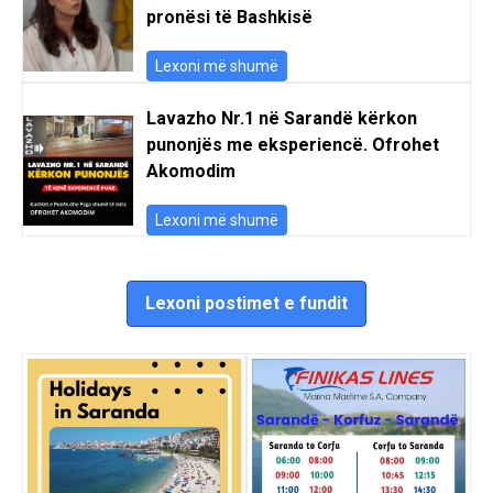
pronësi të Bashkisë
Lexoni më shumë
Lavazho Nr.1 në Sarandë kërkon
punonjës me eksperiencë. Ofrohet
Akomodim
Lexoni më shumë
Lexoni postimet e fundit