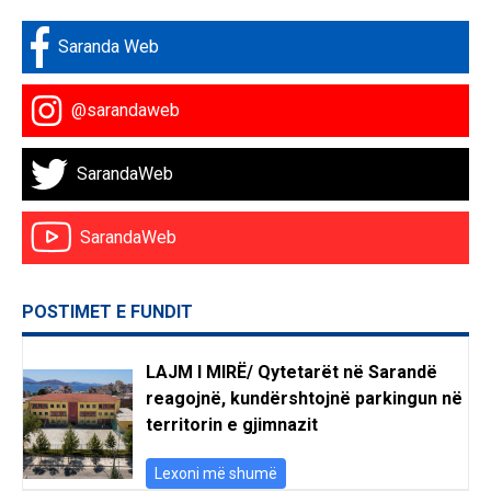
Saranda Web
@sarandaweb
SarandaWeb
SarandaWeb
POSTIMET E FUNDIT
LAJM I MIRË/ Qytetarët në Sarandë
reagojnë, kundërshtojnë parkingun në
territorin e gjimnazit
Lexoni më shumë