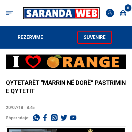
0
REZERVIME
SUVENIRE
QYTETARËT “MARRIN NË DORË” PASTRIMIN
E QYTETIT
20/07/18
8:45
Shperndaje: