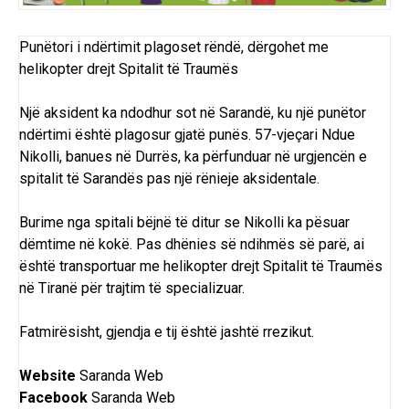
Punëtori i ndërtimit plagoset rëndë, dërgohet me
helikopter drejt Spitalit të Traumës
Një aksident ka ndodhur sot në Sarandë, ku një punëtor
ndërtimi është plagosur gjatë punës. 57-vjeçari Ndue
Nikolli, banues në Durrës, ka përfunduar në urgjencën e
spitalit të Sarandës pas një rënieje aksidentale.
Burime nga spitali bëjnë të ditur se Nikolli ka pësuar
dëmtime në kokë. Pas dhënies së ndihmës së parë, ai
është transportuar me helikopter drejt Spitalit të Traumës
në Tiranë për trajtim të specializuar.
Fatmirësisht, gjendja e tij është jashtë rrezikut.
Website
Saranda Web
Facebook
Saranda Web