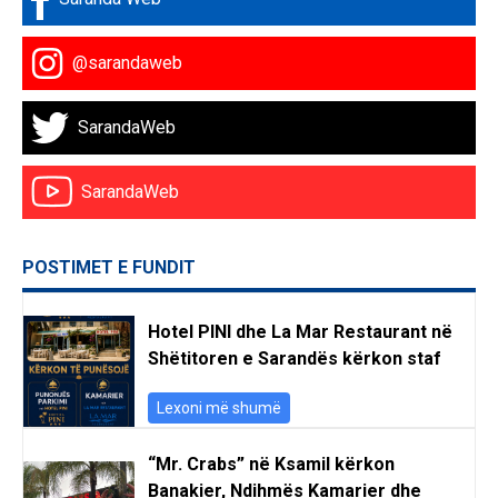
@sarandaweb
SarandaWeb
SarandaWeb
POSTIMET E FUNDIT
Hotel PINI dhe La Mar Restaurant në
Shëtitoren e Sarandës kërkon staf
Lexoni më shumë
“Mr. Crabs” në Ksamil kërkon
Banakier, Ndihmës Kamarier dhe