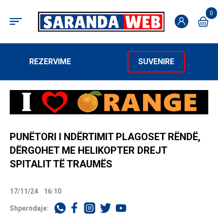
0
REZERVIME
SUVENIRE
PUNËTORI I NDËRTIMIT PLAGOSET RËNDË,
DËRGOHET ME HELIKOPTER DREJT
SPITALIT TË TRAUMËS
17/11/24
16:10
Shperndaje: