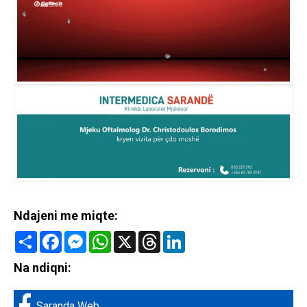
Ndajeni me miqte:
Share
Facebook
Messenger
WhatsApp
X
Threads
LinkedIn
Na ndiqni:
Saranda Web