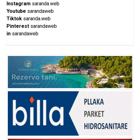
Instagram
saranda.web
Youtube
sarandaweb
Tiktok
saranda.web
Pinterest
sarandaweb
in
sarandaweb