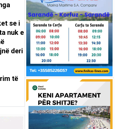
 nga
et se i
ta nuk e
në
jnë deri
rim të