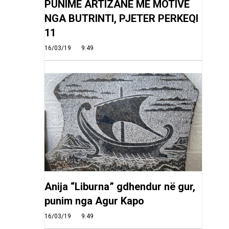
PUNIME ARTIZANE ME MOTIVE
NGA BUTRINTI, PJETER PERKEQI
11
16/03/19
9:49
Anija “Liburna” gdhendur në gur,
punim nga Agur Kapo
16/03/19
9:49