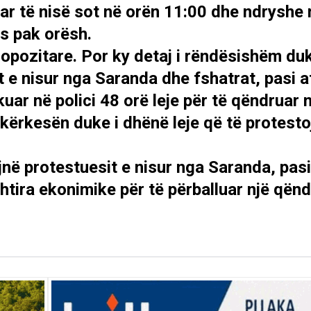
ar të nisë sot në orën 11:00 dhe ndryshe
as pak orësh.
opozitare. Por ky detaj i rëndësishëm duk
t e nisur nga Saranda dhe fshatrat, pasi a
uar në polici 48 orë leje për të qëndruar 
 kërkesën duke i dhënë leje që të protesto
jnë protestuesit e nisur nga Saranda, pasi
htira ekonimike për të përballuar një qënd