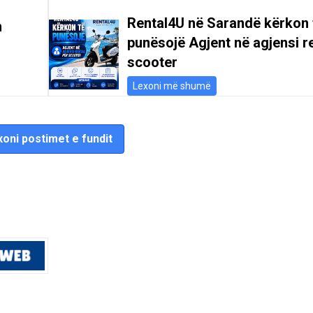
Rental4U në Sarandë kërkon 
n
punësojë Agjent në agjensi re
scooter
Lexoni më shumë
oni postimet e fundit