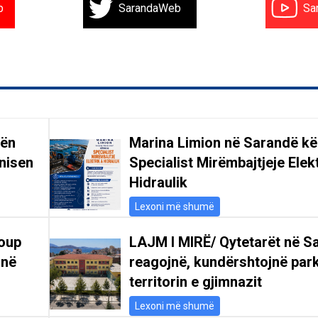
b
SarandaWeb
Sa
gën
Marina Limion në Sarandë k
nisen
Specialist Mirëmbajtjeje Elek
Hidraulik
Lexoni më shumë
oup
LAJM I MIRË/ Qytetarët në S
 në
reagojnë, kundërshtojnë par
territorin e gjimnazit
Lexoni më shumë