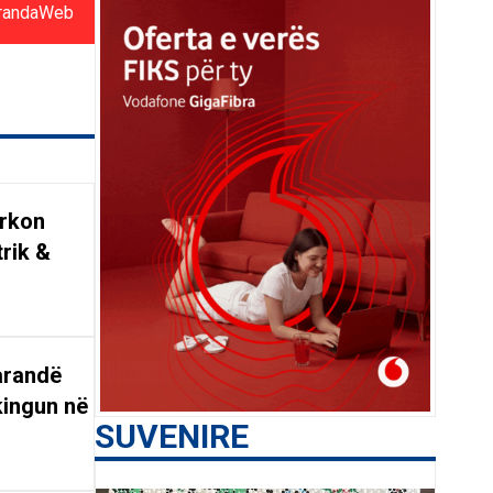
randaWeb
ërkon
trik &
arandë
kingun në
SUVENIRE