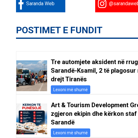
Saranda Web
@sarandawe
POSTIMET E FUNDIT
Tre automjete aksident në rru
Sarandë-Ksamil, 2 të plagosur 
drejt Tiranës
Lexoni më shumë
Art & Tourism Development Gr
zgjeron ekipin dhe kërkon staf
Sarandë
Lexoni më shumë