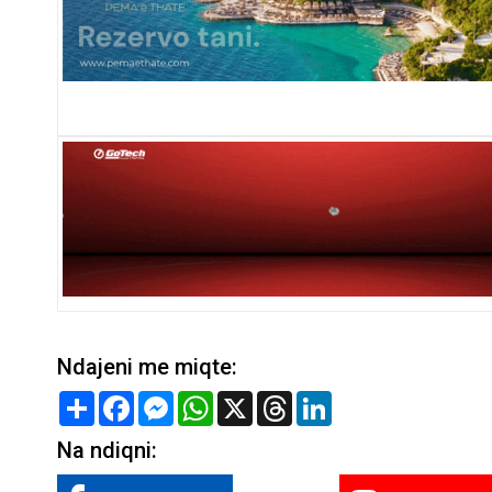
Ndajeni me miqte:
Share
Facebook
Messenger
WhatsApp
X
Threads
LinkedIn
Na ndiqni: