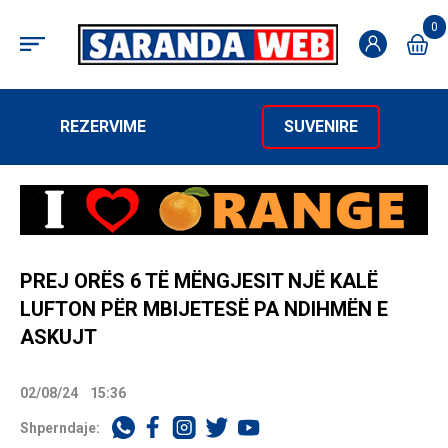
0
REZERVIME
SUVENIRE
PREJ ORËS 6 TË MËNGJESIT NJË KALË
LUFTON PËR MBIJETESË PA NDIHMËN E
ASKUJT
02/08/24
15:36
Shperndaje: