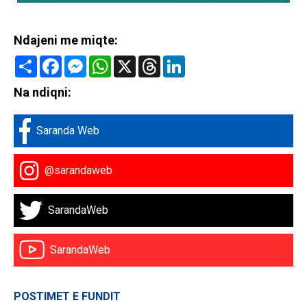
Ndajeni me miqte:
Share
Facebook
Messenger
WhatsApp
X
Threads
LinkedIn
Na ndiqni:
Saranda Web
@sarandaweb
SarandaWeb
SarandaWeb
POSTIMET E FUNDIT