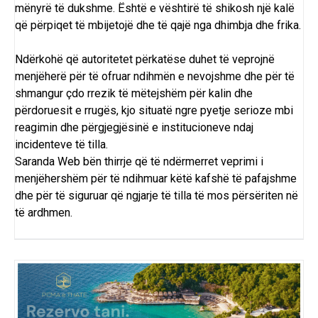
mënyrë të dukshme. Është e vështirë të shikosh një kalë
që përpiqet të mbijetojë dhe të qajë nga dhimbja dhe frika.
Ndërkohë që autoritetet përkatëse duhet të veprojnë
menjëherë për të ofruar ndihmën e nevojshme dhe për të
shmangur çdo rrezik të mëtejshëm për kalin dhe
përdoruesit e rrugës, kjo situatë ngre pyetje serioze mbi
reagimin dhe përgjegjësinë e institucioneve ndaj
incidenteve të tilla.
Saranda Web bën thirrje që të ndërmerret veprimi i
menjëhershëm për të ndihmuar këtë kafshë të pafajshme
dhe për të siguruar që ngjarje të tilla të mos përsëriten në
të ardhmen.