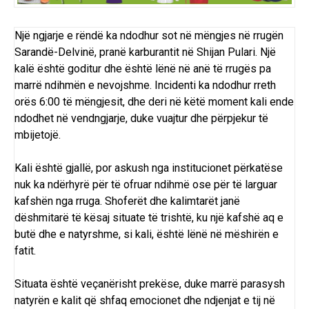
Një ngjarje e rëndë ka ndodhur sot në mëngjes në rrugën
Sarandë-Delvinë, pranë karburantit në Shijan Pulari. Një
kalë është goditur dhe është lënë në anë të rrugës pa
marrë ndihmën e nevojshme. Incidenti ka ndodhur rreth
orës 6:00 të mëngjesit, dhe deri në këtë moment kali ende
ndodhet në vendngjarje, duke vuajtur dhe përpjekur të
mbijetojë.
Kali është gjallë, por askush nga institucionet përkatëse
nuk ka ndërhyrë për të ofruar ndihmë ose për të larguar
kafshën nga rruga. Shoferët dhe kalimtarët janë
dëshmitarë të kësaj situate të trishtë, ku një kafshë aq e
butë dhe e natyrshme, si kali, është lënë në mëshirën e
fatit.
Situata është veçanërisht prekëse, duke marrë parasysh
natyrën e kalit që shfaq emocionet dhe ndjenjat e tij në